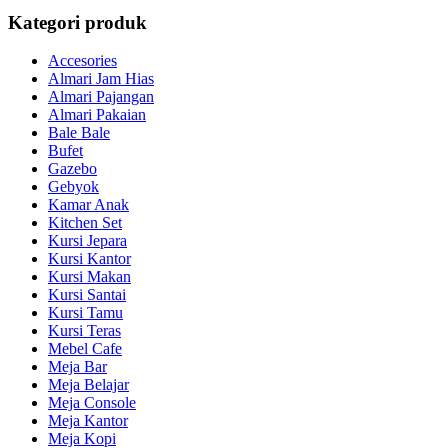
Kategori produk
Accesories
Almari Jam Hias
Almari Pajangan
Almari Pakaian
Bale Bale
Bufet
Gazebo
Gebyok
Kamar Anak
Kitchen Set
Kursi Jepara
Kursi Kantor
Kursi Makan
Kursi Santai
Kursi Tamu
Kursi Teras
Mebel Cafe
Meja Bar
Meja Belajar
Meja Console
Meja Kantor
Meja Kopi