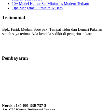
10+ Model Kamar Set Minimalis Modern Terbaru
Tips Mengatasi Furniture Kusam
Testimonial
Bpk. Farid, Medan:
Sore pak, Tempat Tidur dan Lemari Pakaian
sudah saya terima. Ada kendala sedikit di pengiriman kare...
Mila-Bandung:
Assalamualaikum Pak, Pesanan kursi tamu, lemari,
bale2 dan kursi teras saya sudah saya terima dan p...
Pembayaran
Ibu Vina, Bogor:
Meja belajar cocok Pak, bagus dan kayu jati tua
seperti yang saya punya di rumah...
Ibu Jennita, Banjarbaru Kalimantan:
Terima kasih untuk
gebyoknya,, udah sampai,, barangnya sama dengan di foto. Gak
Norek : 135-001-336-737-8
nyesel deh beli geby...
An. CV Karya Priboemi Jepara