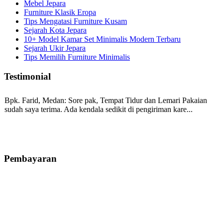
Mebel Jepara
Furniture Klasik Eropa
Tips Mengatasi Furniture Kusam
Sejarah Kota Jepara
10+ Model Kamar Set Minimalis Modern Terbaru
Sejarah Ukir Jepara
Tips Memilih Furniture Minimalis
Testimonial
Bpk. Farid, Medan:
Sore pak, Tempat Tidur dan Lemari Pakaian
sudah saya terima. Ada kendala sedikit di pengiriman kare...
Mila-Bandung:
Assalamualaikum Pak, Pesanan kursi tamu, lemari,
bale2 dan kursi teras saya sudah saya terima dan p...
Pembayaran
Ibu Vina, Bogor:
Meja belajar cocok Pak, bagus dan kayu jati tua
seperti yang saya punya di rumah...