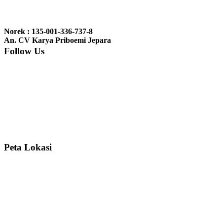
Ibu Jennita, Banjarbaru Kalimantan:
Terima kasih untuk
gebyoknya,, udah sampai,, barangnya sama dengan di foto. Gak
Norek : 135-001-336-737-8
nyesel deh beli geby...
An. CV Karya Priboemi Jepara
Follow Us
Ibu Srie – Jakarta:
Siang Pak, lemarinya dah datang Kerjaannya
rapih, habis ini saya mau pesan lemari pajangan AP 10 j...
Ibu Meidy, Jakarta:
Paakkkk Tempat tidurnya dah sampeeee Keren
dehh Tolong buatin meja makan bulat persis sama foto y...
Peta Lokasi
Hendro Tri P – Surabaya:
Pak Mail kursi kantornya sudah sampai,
saya mengucapkan banyak terima kasih....
Ibu Asa, Cibubur:
Pak Trolynya sudah sampai tadi Makasii ya Pak...