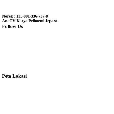
Ibu Jennita, Banjarbaru Kalimantan:
Terima kasih untuk
gebyoknya,, udah sampai,, barangnya sama dengan di foto. Gak
Norek : 135-001-336-737-8
nyesel deh beli geby...
An. CV Karya Priboemi Jepara
Follow Us
Ibu Srie – Jakarta:
Siang Pak, lemarinya dah datang Kerjaannya
rapih, habis ini saya mau pesan lemari pajangan AP 10 j...
Ibu Meidy, Jakarta:
Paakkkk Tempat tidurnya dah sampeeee Keren
dehh Tolong buatin meja makan bulat persis sama foto y...
Peta Lokasi
Hendro Tri P – Surabaya:
Pak Mail kursi kantornya sudah sampai,
saya mengucapkan banyak terima kasih....
Ibu Asa, Cibubur:
Pak Trolynya sudah sampai tadi Makasii ya Pak...