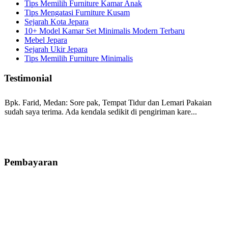
Tips Memilih Furniture Kamar Anak
Tips Mengatasi Furniture Kusam
Sejarah Kota Jepara
10+ Model Kamar Set Minimalis Modern Terbaru
Mebel Jepara
Sejarah Ukir Jepara
Tips Memilih Furniture Minimalis
Testimonial
Bpk. Farid, Medan:
Sore pak, Tempat Tidur dan Lemari Pakaian
sudah saya terima. Ada kendala sedikit di pengiriman kare...
Mila-Bandung:
Assalamualaikum Pak, Pesanan kursi tamu, lemari,
bale2 dan kursi teras saya sudah saya terima dan p...
Pembayaran
Ibu Vina, Bogor:
Meja belajar cocok Pak, bagus dan kayu jati tua
seperti yang saya punya di rumah...