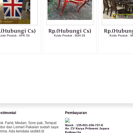
.(Hubungi Cs)
Rp.(Hubungi Cs)
Rp.(Hubung
Kode Produk : APK 54
Kode Produk : MJH 28
Kode Produk : M
LIHAT DETAIL PRODUK
LIHAT DETAIL PRODUK
LIHAT DETAI
estimonial
Pembayaran
pk. Farid, Medan:
Sore pak, Tempat
Norek : 135-001-336-737-8
idur dan Lemari Pakaian sudah saya
An. CV Karya Priboemi Jepara
erima. Ada kendala sedikit di
Follow Us