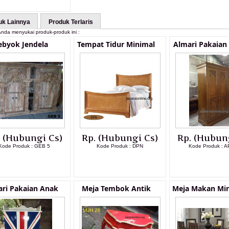
uk Lainnya
Produk Terlaris
nda menyukai produk-produk ini :
ebyok Jendela
Tempat Tidur Minimal
Almari Pakaian
. (Hubungi Cs)
Rp. (Hubungi Cs)
Rp. (Hubun
Kode Produk : GEB 5
Kode Produk : DPN
Kode Produk : A
LIHAT DETAIL PRODUK
LIHAT DETAIL PRODUK
LIHAT DETAI
ri Pakaian Anak
Meja Tembok Antik
Meja Makan Min