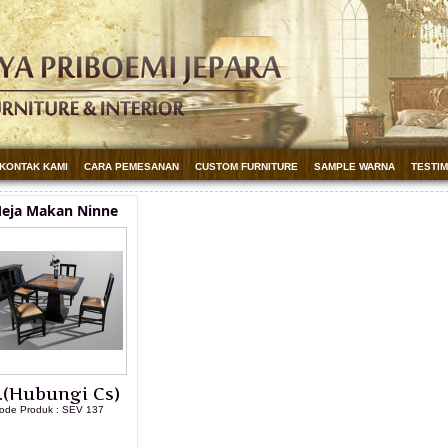
KONTAK KAMI
CARA PEMESANAN
CUSTOM FURNITURE
SAMPLE WARNA
TESTI
Meja Makan Ninne
.(Hubungi Cs)
ode Produk : SEV 137
LIHAT DETAIL PRODUK