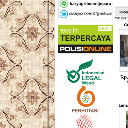
Prod
Mungkin A
G
Rp
Lema