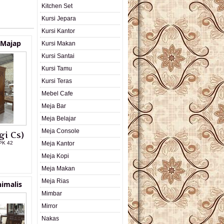
Kitchen Set
Kursi Jepara
Kursi Kantor
 Majap
Kursi Makan
Kursi Santai
Kursi Tamu
Kursi Teras
Mebel Cafe
Meja Bar
Meja Belajar
Meja Console
gi Cs)
PK 42
Meja Kantor
Meja Kopi
L PRODUK
Meja Makan
Meja Rias
imalis
Mimbar
Mirror
Nakas