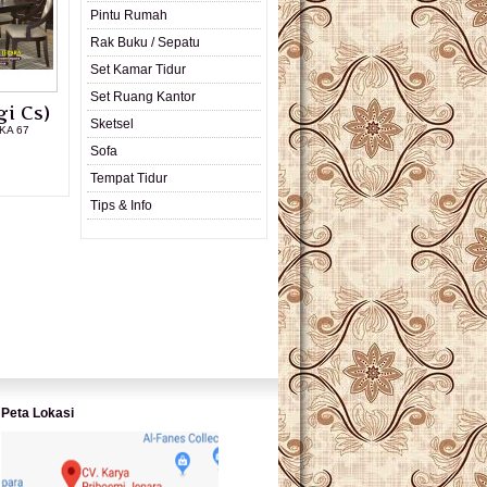
Pintu Rumah
Rak Buku / Sepatu
Set Kamar Tidur
Set Ruang Kantor
i Cs)
Sketsel
KA 67
Sofa
L PRODUK
Tempat Tidur
Tips & Info
Peta Lokasi