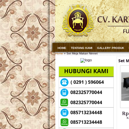
HOME
TENTANG KAMI
GALLERY PRODUK
Home
» Set Meja Makan Ninnet
Set 
Rp
K