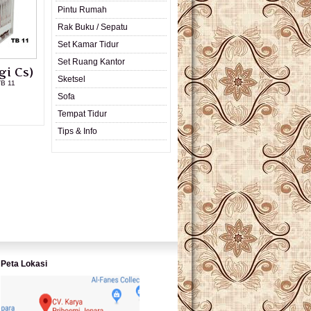
Pintu Rumah
Rak Buku / Sepatu
Set Kamar Tidur
Set Ruang Kantor
gi Cs)
Sketsel
TB 11
Sofa
L PRODUK
Tempat Tidur
Tips & Info
Peta Lokasi