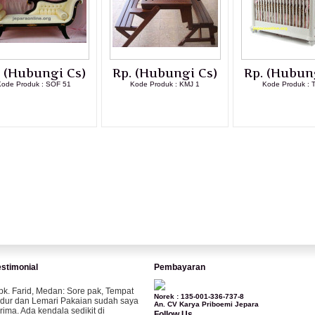
. (Hubungi Cs)
Rp. (Hubungi Cs)
Rp. (Hubun
ode Produk : SOF 51
Kode Produk : KMJ 1
Kode Produk : 
LIHAT DETAIL PRODUK
LIHAT DETAIL PRODUK
LIHAT DETAI
estimonial
Pembayaran
pk. Farid, Medan:
Sore pak, Tempat
Norek : 135-001-336-737-8
idur dan Lemari Pakaian sudah saya
An. CV Karya Priboemi Jepara
erima. Ada kendala sedikit di
Follow Us