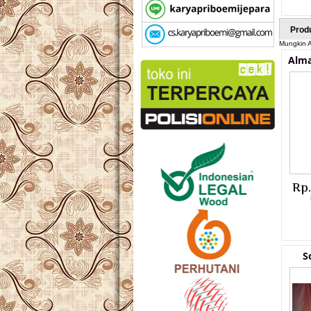
Prod
Mungkin A
Alma
Rp
S