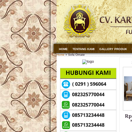
HOME
TENTANG KAMI
GALLERY PRODUK
Home
» Sofa Ornate
Rp
K