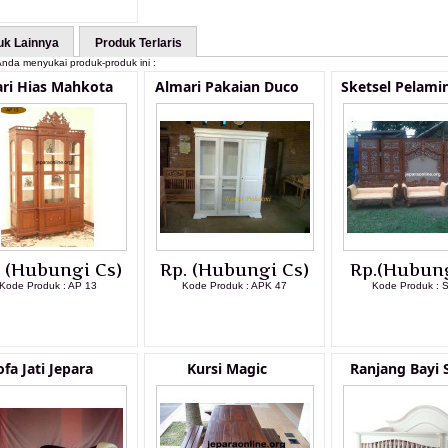
uk Lainnya
Produk Terlaris
nda menyukai produk-produk ini :
ri Hias Mahkota
Almari Pakaian Duco
Sketsel Pelami
. (Hubungi Cs)
Rp. (Hubungi Cs)
Rp.(Hubung
Kode Produk : AP 13
Kode Produk : APK 47
Kode Produk : 
LIHAT DETAIL PRODUK
LIHAT DETAIL PRODUK
LIHAT DETAI
ofa Jati Jepara
Kursi Magic
Ranjang Bayi 