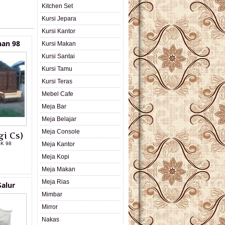
Kitchen Set
Kursi Jepara
Kursi Kantor
nan 98
Kursi Makan
Kursi Santai
Kursi Tamu
Kursi Teras
Mebel Cafe
Meja Bar
Meja Belajar
Meja Console
i Cs)
SK 98
Meja Kantor
Meja Kopi
L PRODUK
Meja Makan
Meja Rias
Salur
Mimbar
Mirror
Nakas