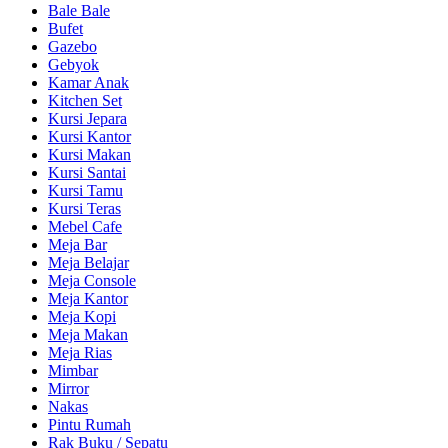
Bale Bale
Bufet
Gazebo
Gebyok
Kamar Anak
Kitchen Set
Kursi Jepara
Kursi Kantor
Kursi Makan
Kursi Santai
Kursi Tamu
Kursi Teras
Mebel Cafe
Meja Bar
Meja Belajar
Meja Console
Meja Kantor
Meja Kopi
Meja Makan
Meja Rias
Mimbar
Mirror
Nakas
Pintu Rumah
Rak Buku / Sepatu