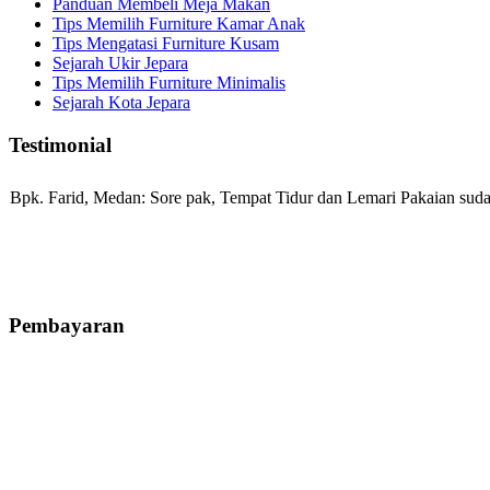
Panduan Membeli Meja Makan
Tips Memilih Furniture Kamar Anak
Tips Mengatasi Furniture Kusam
Sejarah Ukir Jepara
Tips Memilih Furniture Minimalis
Sejarah Kota Jepara
Testimonial
Bpk. Farid, Medan:
Sore pak, Tempat Tidur dan Lemari Pakaian sudah
Mila-Bandung:
Assalamualaikum Pak, Pesanan kursi tamu, lemari, bale
Pembayaran
Ibu Vina, Bogor:
Meja belajar cocok Pak, bagus dan kayu jati tua sep