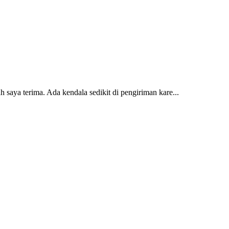
 saya terima. Ada kendala sedikit di pengiriman kare...
2 dan kursi teras saya sudah saya terima dan p...
erti yang saya punya di rumah...