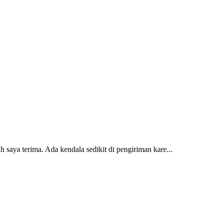
 saya terima. Ada kendala sedikit di pengiriman kare...
2 dan kursi teras saya sudah saya terima dan p...