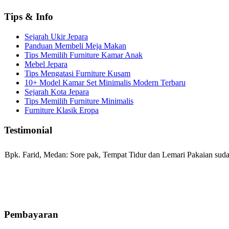
Tips & Info
Sejarah Ukir Jepara
Panduan Membeli Meja Makan
Tips Memilih Furniture Kamar Anak
Mebel Jepara
Tips Mengatasi Furniture Kusam
10+ Model Kamar Set Minimalis Modern Terbaru
Sejarah Kota Jepara
Tips Memilih Furniture Minimalis
Furniture Klasik Eropa
Testimonial
Bpk. Farid, Medan:
Sore pak, Tempat Tidur dan Lemari Pakaian sudah
Mila-Bandung:
Assalamualaikum Pak, Pesanan kursi tamu, lemari, bale
Pembayaran