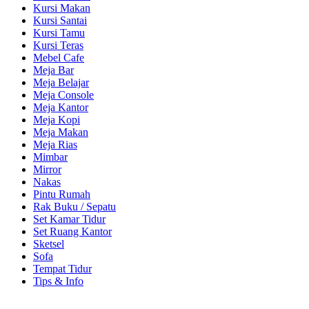
Kursi Makan
Kursi Santai
Kursi Tamu
Kursi Teras
Mebel Cafe
Meja Bar
Meja Belajar
Meja Console
Meja Kantor
Meja Kopi
Meja Makan
Meja Rias
Mimbar
Mirror
Nakas
Pintu Rumah
Rak Buku / Sepatu
Set Kamar Tidur
Set Ruang Kantor
Sketsel
Sofa
Tempat Tidur
Tips & Info