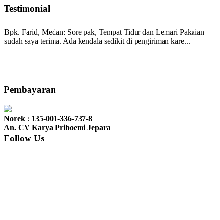
Testimonial
Bpk. Farid, Medan:
Sore pak, Tempat Tidur dan Lemari Pakaian
sudah saya terima. Ada kendala sedikit di pengiriman kare...
Mila-Bandung:
Assalamualaikum Pak, Pesanan kursi tamu, lemari,
bale2 dan kursi teras saya sudah saya terima dan p...
Pembayaran
Norek : 135-001-336-737-8
Ibu Vina, Bogor:
Meja belajar cocok Pak, bagus dan kayu jati tua
An. CV Karya Priboemi Jepara
seperti yang saya punya di rumah...
Follow Us
Ibu Jennita, Banjarbaru Kalimantan:
Terima kasih untuk
gebyoknya,, udah sampai,, barangnya sama dengan di foto. Gak
nyesel deh beli geby...
Ibu Srie – Jakarta:
Siang Pak, lemarinya dah datang Kerjaannya