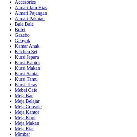
Accesories
Almari Jam Hias
Almari Pajangan
Almari Pakaian
Bale Bale
Bufet
Gazebo
Gebyok
Kamar Anak
Kitchen Set
Kursi Jepara
Kursi Kantor
Kursi Makan
Kursi Santai
Kursi Tamu
Kursi Teras
Mebel Cafe
Meja Bar
Meja Belajar
Meja Console
Meja Kantor
Meja Kopi
Meja Makan
Meja Rias
Mimbar