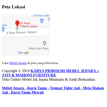
rapih, habis ini saya mau pesan lemari pajangan AP 10 j...
Peta Lokasi
Ibu Meidy, Jakarta:
Paakkkk Tempat tidurnya dah sampeeee Keren
dehh Tolong buatin meja makan bulat persis sama foto y...
Hendro Tri P – Surabaya:
Pak Mail kursi kantornya sudah sampai,
saya mengucapkan banyak terima kasih....
Lihat
Mebel Jepara
di peta yang lebih besar
Ibu Asa, Cibubur:
Pak Trolynya sudah sampai tadi Makasii ya Pak...
Copyright © 2019
KARYA PRIBOEMI MEBEL JEPARA ::
JATI & MAHONI FURNITURE
Toko Online Mebel Jati Jepara Minimalis & Antik Berkualitas
Mebel Jepara
-
Kursi Tamu
-
Tempat Tidur Jati
-
Meja Makan
Faried Hanriady – Tanjung Duren Jakarta Barat:
Pagi Pak Ismail,
Jati
-
Kursi Tamu Mewah
pesanan Kamar Set 32 nya sudah saya terima tadi malam. Finishing
duconya bagus pak,...