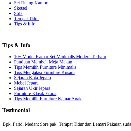
Set Ruang Kantor
Sketsel
Sofa
Tempat Tidur
Tips & Info
Tips & Info
10+ Model Kamar Set Minimalis Modern Terbaru
Panduan Membeli Meja Makan
Tips Memilih Furniture Minimalis
Tips Mengatasi Furniture Kusam
Sejarah Kota Jepara
Mebel Jepara
Sejarah Ukir Jepara
Furniture Klasik Eropa
Tips Memilih Furniture Kamar Anak
Testimonial
Bpk. Farid, Medan:
Sore pak, Tempat Tidur dan Lemari Pakaian sudah