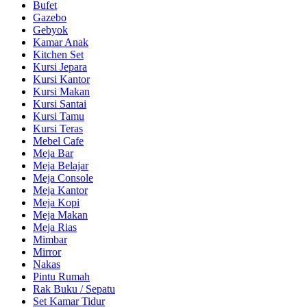
Bufet
Gazebo
Gebyok
Kamar Anak
Kitchen Set
Kursi Jepara
Kursi Kantor
Kursi Makan
Kursi Santai
Kursi Tamu
Kursi Teras
Mebel Cafe
Meja Bar
Meja Belajar
Meja Console
Meja Kantor
Meja Kopi
Meja Makan
Meja Rias
Mimbar
Mirror
Nakas
Pintu Rumah
Rak Buku / Sepatu
Set Kamar Tidur