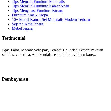
Tips Memilih Furniture Minimalis
Tips Memilih Furniture Kamar Anak
Tips Mengatasi Furniture Kusam
Furniture Klasik Eropa
10+ Model Kamar Set Minimalis Modern Terbaru
Sejarah Kota Jepara
Mebel Jepara
Testimonial
Bpk. Farid, Medan:
Sore pak, Tempat Tidur dan Lemari Pakaian
sudah saya terima. Ada kendala sedikit di pengiriman kare...
Mila-Bandung:
Assalamualaikum Pak, Pesanan kursi tamu, lemari,
bale2 dan kursi teras saya sudah saya terima dan p...
Pembayaran
Ibu Vina, Bogor:
Meja belajar cocok Pak, bagus dan kayu jati tua
seperti yang saya punya di rumah...