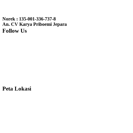
Ibu Jennita, Banjarbaru Kalimantan:
Terima kasih untuk
gebyoknya,, udah sampai,, barangnya sama dengan di foto. Gak
Norek : 135-001-336-737-8
nyesel deh beli geby...
An. CV Karya Priboemi Jepara
Follow Us
Ibu Srie – Jakarta:
Siang Pak, lemarinya dah datang Kerjaannya
rapih, habis ini saya mau pesan lemari pajangan AP 10 j...
Ibu Meidy, Jakarta:
Paakkkk Tempat tidurnya dah sampeeee Keren
dehh Tolong buatin meja makan bulat persis sama foto y...
Peta Lokasi
Hendro Tri P – Surabaya:
Pak Mail kursi kantornya sudah sampai,
saya mengucapkan banyak terima kasih....
Ibu Asa, Cibubur:
Pak Trolynya sudah sampai tadi Makasii ya Pak...