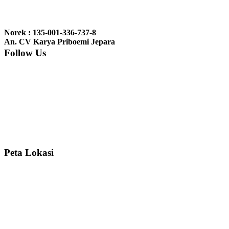
Ibu Jennita, Banjarbaru Kalimantan:
Terima kasih untuk
gebyoknya,, udah sampai,, barangnya sama dengan di foto. Gak
Norek : 135-001-336-737-8
nyesel deh beli geby...
An. CV Karya Priboemi Jepara
Follow Us
Ibu Srie – Jakarta:
Siang Pak, lemarinya dah datang Kerjaannya
rapih, habis ini saya mau pesan lemari pajangan AP 10 j...
Ibu Meidy, Jakarta:
Paakkkk Tempat tidurnya dah sampeeee Keren
dehh Tolong buatin meja makan bulat persis sama foto y...
Peta Lokasi
Hendro Tri P – Surabaya:
Pak Mail kursi kantornya sudah sampai,
saya mengucapkan banyak terima kasih....
Ibu Asa, Cibubur:
Pak Trolynya sudah sampai tadi Makasii ya Pak...