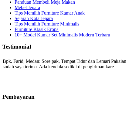
Panduan Membeli Meja Makan
Mebel Jepara
Tips Memilih Furniture Kamar Anak
Sejarah Kota Jepara
Tips Memilih Furniture Minimalis
Furniture Klasik Eropa
10+ Model Kamar Set Minimalis Modern Terbaru
Testimonial
Bpk. Farid, Medan:
Sore pak, Tempat Tidur dan Lemari Pakaian
sudah saya terima. Ada kendala sedikit di pengiriman kare...
Mila-Bandung:
Assalamualaikum Pak, Pesanan kursi tamu, lemari,
bale2 dan kursi teras saya sudah saya terima dan p...
Pembayaran
Ibu Vina, Bogor:
Meja belajar cocok Pak, bagus dan kayu jati tua
seperti yang saya punya di rumah...