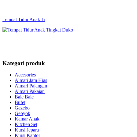
Tempat Tidur Anak Ti
Kategori produk
Accesories
Almari Jam Hias
Almari Pajangan
Almari Pakaian
Bale Bale
Bufet
Gazebo
Gebyok
Kamar Anak
Kitchen Set
Kursi Jepara
Kursi Kantor