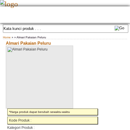
HOME
TENTANG KAMI
GALLERY PRODUK
KONTAK KAMI
CARA PEMESANAN
CUSTOM FURNITURE
SAMPLE WARNA
TESTIMONIAL
Home
» » Almari Pakaian Peluru
Almari Pakaian Peluru
*Harga produk dapat berubah sewaktu-waktu
Kode Produk :
Kategori Produk :