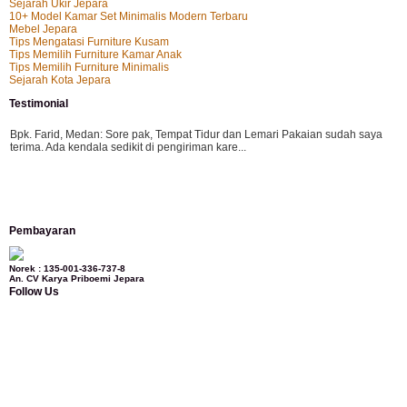
Sejarah Ukir Jepara
10+ Model Kamar Set Minimalis Modern Terbaru
Mebel Jepara
Tips Mengatasi Furniture Kusam
Tips Memilih Furniture Kamar Anak
Tips Memilih Furniture Minimalis
Sejarah Kota Jepara
Testimonial
Bpk. Farid, Medan:
Sore pak, Tempat Tidur dan Lemari Pakaian sudah saya
terima. Ada kendala sedikit di pengiriman kare...
Mila-Bandung:
Assalamualaikum Pak, Pesanan kursi tamu, lemari, bale2 dan
Pembayaran
kursi teras saya sudah saya terima dan p...
Norek : 135-001-336-737-8
An. CV Karya Priboemi Jepara
Follow Us
Ibu Vina, Bogor:
Meja belajar cocok Pak, bagus dan kayu jati tua seperti yang
saya punya di rumah...
Ibu Jennita, Banjarbaru Kalimantan:
Terima kasih untuk gebyoknya,, udah
sampai,, barangnya sama dengan di foto. Gak nyesel deh beli geby...