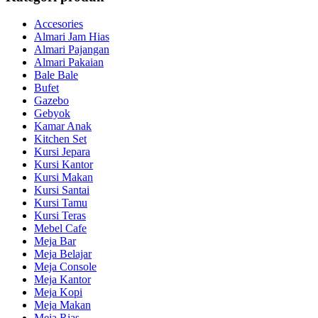
Accesories
Almari Jam Hias
Almari Pajangan
Almari Pakaian
Bale Bale
Bufet
Gazebo
Gebyok
Kamar Anak
Kitchen Set
Kursi Jepara
Kursi Kantor
Kursi Makan
Kursi Santai
Kursi Tamu
Kursi Teras
Mebel Cafe
Meja Bar
Meja Belajar
Meja Console
Meja Kantor
Meja Kopi
Meja Makan
Meja Rias