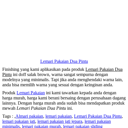
Lemari Pakaian Dua Pintu
Finishing yang kami aplikasikan pada produk
Lemari Pakaian Dua
Pintu
ini doff salak brown, warna sangat sempurna dengan
modelnya yang minimalis. Tapi jika anda menghendaki warna lain,
anda bisa memilih warna yang sesuai dengan keinginan anda.
Produk
Lemari Pakaian
ini kami tawarkan kepada anda dengan
harga murah, harga kami berani bersaing dengan perusahaan dagang
lainnya. Dengan harga murah anda sudah bisa mendapatkan produk
mewah
Lemari Pakaian Dua Pintu
ini.
Tags : ,
Almari pakaian
,
lemari pakaian
,
Lemari Pakaian Dua Pintu
,
lemari pakaian jati
,
lemari pakaian jati jepara
,
lemari pakaian
minimalis
,
lemari pakaian murah
,
lemari pakaian sliding