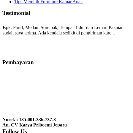
Tips Memilih Furniture Kamar Anak
Testimonial
Bpk. Farid, Medan:
Sore pak, Tempat Tidur dan Lemari Pakaian
sudah saya terima. Ada kendala sedikit di pengiriman kare...
Mila-Bandung:
Assalamualaikum Pak, Pesanan kursi tamu, lemari,
bale2 dan kursi teras saya sudah saya terima dan p...
Pembayaran
Ibu Vina, Bogor:
Meja belajar cocok Pak, bagus dan kayu jati tua
seperti yang saya punya di rumah...
Ibu Jennita, Banjarbaru Kalimantan:
Terima kasih untuk
gebyoknya,, udah sampai,, barangnya sama dengan di foto. Gak
Norek : 135-001-336-737-8
nyesel deh beli geby...
An. CV Karya Priboemi Jepara
Follow Us