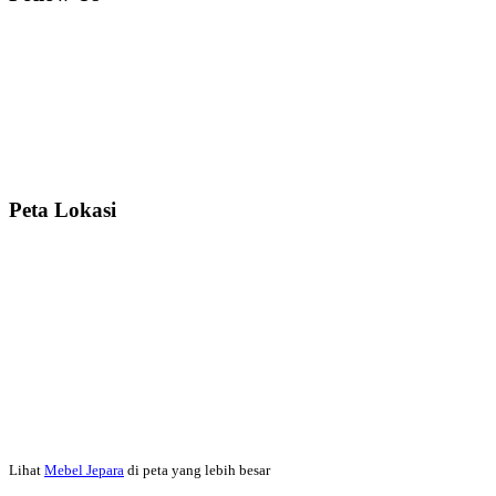
Ibu Srie – Jakarta:
Siang Pak, lemarinya dah datang Kerjaannya
rapih, habis ini saya mau pesan lemari pajangan AP 10 j...
Ibu Meidy, Jakarta:
Paakkkk Tempat tidurnya dah sampeeee Keren
dehh Tolong buatin meja makan bulat persis sama foto y...
Peta Lokasi
Hendro Tri P – Surabaya:
Pak Mail kursi kantornya sudah sampai,
saya mengucapkan banyak terima kasih....
Ibu Asa, Cibubur:
Pak Trolynya sudah sampai tadi Makasii ya Pak...
Faried Hanriady – Tanjung Duren Jakarta Barat:
Pagi Pak Ismail,
pesanan Kamar Set 32 nya sudah saya terima tadi malam. Finishing
Lihat
Mebel Jepara
di peta yang lebih besar
duconya bagus pak,...