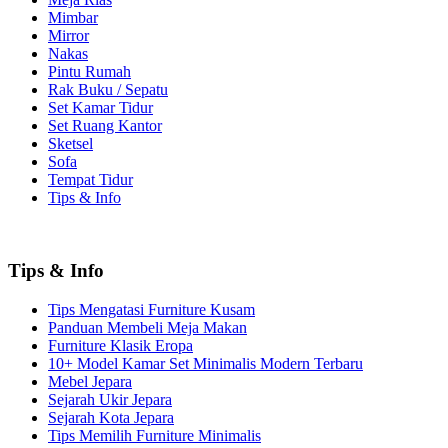
Mimbar
Mirror
Nakas
Pintu Rumah
Rak Buku / Sepatu
Set Kamar Tidur
Set Ruang Kantor
Sketsel
Sofa
Tempat Tidur
Tips & Info
Tips & Info
Tips Mengatasi Furniture Kusam
Panduan Membeli Meja Makan
Furniture Klasik Eropa
10+ Model Kamar Set Minimalis Modern Terbaru
Mebel Jepara
Sejarah Ukir Jepara
Sejarah Kota Jepara
Tips Memilih Furniture Minimalis