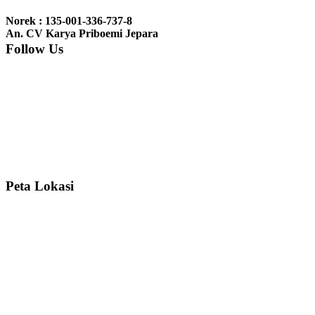
Ibu Jennita, Banjarbaru Kalimantan:
Terima kasih untuk
gebyoknya,, udah sampai,, barangnya sama dengan di foto. Gak
Norek : 135-001-336-737-8
nyesel deh beli geby...
An. CV Karya Priboemi Jepara
Follow Us
Ibu Srie – Jakarta:
Siang Pak, lemarinya dah datang Kerjaannya
rapih, habis ini saya mau pesan lemari pajangan AP 10 j...
Ibu Meidy, Jakarta:
Paakkkk Tempat tidurnya dah sampeeee Keren
dehh Tolong buatin meja makan bulat persis sama foto y...
Peta Lokasi
Hendro Tri P – Surabaya:
Pak Mail kursi kantornya sudah sampai,
saya mengucapkan banyak terima kasih....
Ibu Asa, Cibubur:
Pak Trolynya sudah sampai tadi Makasii ya Pak...