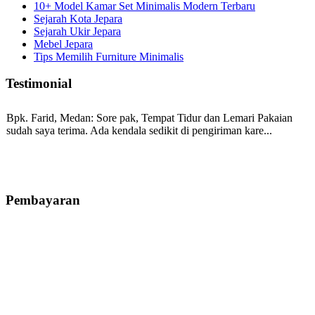
10+ Model Kamar Set Minimalis Modern Terbaru
Sejarah Kota Jepara
Sejarah Ukir Jepara
Mebel Jepara
Tips Memilih Furniture Minimalis
Testimonial
Bpk. Farid, Medan:
Sore pak, Tempat Tidur dan Lemari Pakaian
sudah saya terima. Ada kendala sedikit di pengiriman kare...
Mila-Bandung:
Assalamualaikum Pak, Pesanan kursi tamu, lemari,
bale2 dan kursi teras saya sudah saya terima dan p...
Pembayaran
Ibu Vina, Bogor:
Meja belajar cocok Pak, bagus dan kayu jati tua
seperti yang saya punya di rumah...