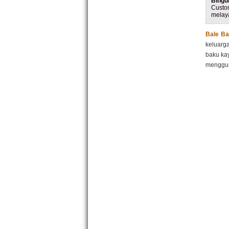
Bingu
Custo
melay
Bale Ba
keluarg
baku kay
menggun