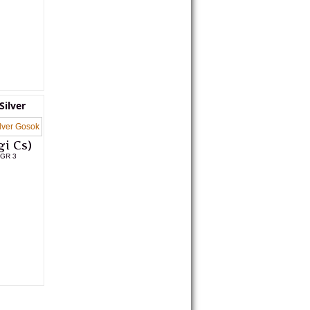
Silver
i Cs)
FGR 3
L PRODUK