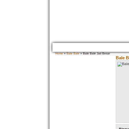
HOME
TENTANG KAMI
GALLERY PRODUK
Home
»
Bale Bale
» Bale Bale Jati Besar
Bale B