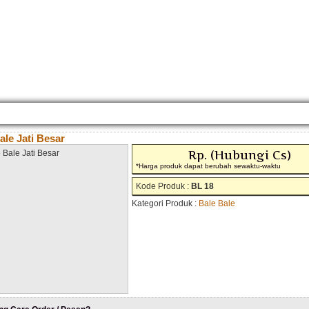
KONTAK KAMI
CARA PEMESANAN
CUSTOM FURNITURE
SAMPLE WARNA
TESTI
ale Jati Besar
Rp. (Hubungi Cs)
*Harga produk dapat berubah sewaktu-waktu
Kode Produk :
BL 18
Kategori Produk :
Bale Bale