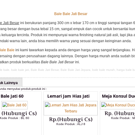
Bale Bale Jati Besar
e Jati Besar
ini berukuran panjang 300 cm x lebar 170 cm x tinggi sampai tangan 
yang besar dengan busa tebal 15 cm, sangat empuk dan cocok untuk bersantai ku
keluarga tercinta. Produk ini mempunyai warna finishing natural jati asli, tapi jika
daki warna lain, anda bisa memilih warna yang sesuai dengan keinginan anda.
Bale Bale
ini kami tawarkan kepada anda dengan harga yang sangat terjangkau. 
bersaing dengan perusahaan dagang lainnya. Dengan harga murah anda sudah bi
tkan produk berkualitas
Bale Bale Jati Besar
ini.
le bale
,
bale bale jati
,
Bale Bale Jati Besar
,
Bale Bale Jati Jepara
,
bale bale murah
,
harga bale b
uk Lainnya
nda menyukai produk-produk ini :
Bale Jati 60
Lemari Jam Hias Jati
Meja Konsul Du
. (Hubungi Cs)
Rp. (Hubun
Kode Produk : BL 60
Rp.(Hubungi Cs)
Kode Produk : M
Kode Produk : ALJ 8
LIHAT DETAIL PRODUK
LIHAT DETAI
LIHAT DETAIL PRODUK