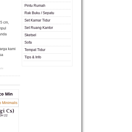
Pintu Rumah
Rak Buku / Sepatu
Set Kamar Tidur
65 cm,
Set Ruang Kantor
mpul
 anda
Sketsel
Sofa
Harga kami
Tempat Tidur
sa
Tips & Info
ale
co Min
gi Cs)
JH 22
L PRODUK