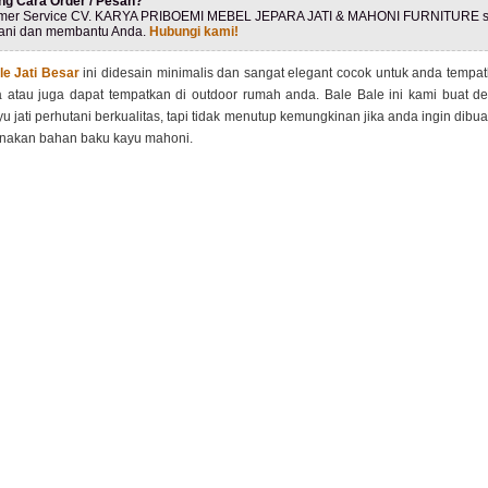
ng Cara Order / Pesan?
mer Service CV. KARYA PRIBOEMI MEBEL JEPARA JATI & MAHONI FURNITURE s
ani dan membantu Anda.
Hubungi kami!
le Jati Besar
ini didesain minimalis dan sangat elegant cocok untuk anda tempat
a atau juga dapat tempatkan di outdoor rumah anda. Bale Bale ini kami buat 
u jati perhutani berkualitas, tapi tidak menutup kemungkinan jika anda ingin dib
akan bahan baku kayu mahoni.