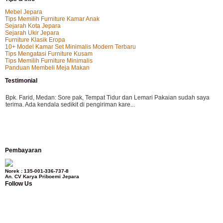
Mebel Jepara
Tips Memilih Furniture Kamar Anak
Sejarah Kota Jepara
Sejarah Ukir Jepara
Furniture Klasik Eropa
10+ Model Kamar Set Minimalis Modern Terbaru
Tips Mengatasi Furniture Kusam
Tips Memilih Furniture Minimalis
Panduan Membeli Meja Makan
Testimonial
Bpk. Farid, Medan:
Sore pak, Tempat Tidur dan Lemari Pakaian sudah saya
terima. Ada kendala sedikit di pengiriman kare...
Mila-Bandung:
Assalamualaikum Pak, Pesanan kursi tamu, lemari, bale2 dan
Pembayaran
kursi teras saya sudah saya terima dan p...
Norek : 135-001-336-737-8
An. CV Karya Priboemi Jepara
Follow Us
Ibu Vina, Bogor:
Meja belajar cocok Pak, bagus dan kayu jati tua seperti yang
saya punya di rumah...