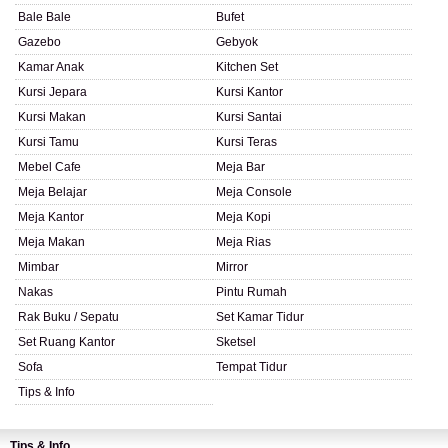
Bale Bale
Bufet
Gazebo
Gebyok
Kamar Anak
Kitchen Set
Kursi Jepara
Kursi Kantor
Kursi Makan
Kursi Santai
Kursi Tamu
Kursi Teras
Mebel Cafe
Meja Bar
Meja Belajar
Meja Console
Meja Kantor
Meja Kopi
Meja Makan
Meja Rias
Mimbar
Mirror
Nakas
Pintu Rumah
Rak Buku / Sepatu
Set Kamar Tidur
Set Ruang Kantor
Sketsel
Sofa
Tempat Tidur
Tips & Info
Tips & Info