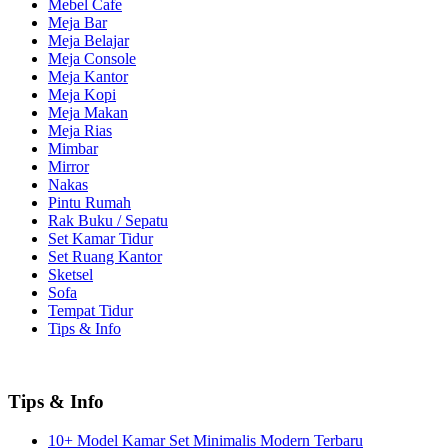
Mebel Cafe
Meja Bar
Meja Belajar
Meja Console
Meja Kantor
Meja Kopi
Meja Makan
Meja Rias
Mimbar
Mirror
Nakas
Pintu Rumah
Rak Buku / Sepatu
Set Kamar Tidur
Set Ruang Kantor
Sketsel
Sofa
Tempat Tidur
Tips & Info
Tips & Info
10+ Model Kamar Set Minimalis Modern Terbaru