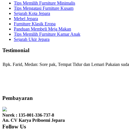
Tips Memilih Furniture Minimalis
Tips Mengatasi Furniture Kusam
Sejarah Kota Jepara
Mebel Jepara
Furniture Klasik Eropa
Panduan Membeli Meja Makan
Tips Memilih Furniture Kamar Anak
Sejarah Ukir Jepara
Testimonial
Bpk. Farid, Medan:
Sore pak, Tempat Tidur dan Lemari Pakaian sudah
Mila-Bandung:
Assalamualaikum Pak, Pesanan kursi tamu, lemari, bale
Pembayaran
Norek : 135-001-336-737-8
Ibu Vina, Bogor:
Meja belajar cocok Pak, bagus dan kayu jati tua sep
An. CV Karya Priboemi Jepara
Follow Us