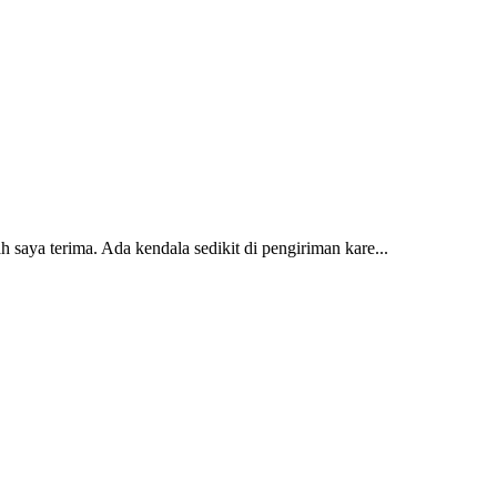
 saya terima. Ada kendala sedikit di pengiriman kare...
2 dan kursi teras saya sudah saya terima dan p...
erti yang saya punya di rumah...