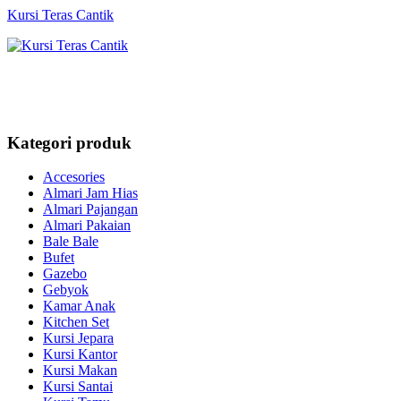
Kursi Teras Cantik
Kategori produk
Accesories
Almari Jam Hias
Almari Pajangan
Almari Pakaian
Bale Bale
Bufet
Gazebo
Gebyok
Kamar Anak
Kitchen Set
Kursi Jepara
Kursi Kantor
Kursi Makan
Kursi Santai