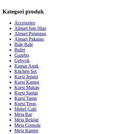
Kategori produk
Accesories
Almari Jam Hias
Almari Pajangan
Almari Pakaian
Bale Bale
Bufet
Gazebo
Gebyok
Kamar Anak
Kitchen Set
Kursi Jepara
Kursi Kantor
Kursi Makan
Kursi Santai
Kursi Tamu
Kursi Teras
Mebel Cafe
Meja Bar
Meja Belajar
Meja Console
Meja Kantor