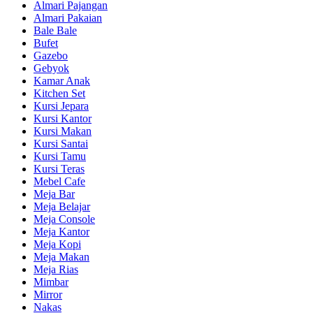
Almari Pajangan
Almari Pakaian
Bale Bale
Bufet
Gazebo
Gebyok
Kamar Anak
Kitchen Set
Kursi Jepara
Kursi Kantor
Kursi Makan
Kursi Santai
Kursi Tamu
Kursi Teras
Mebel Cafe
Meja Bar
Meja Belajar
Meja Console
Meja Kantor
Meja Kopi
Meja Makan
Meja Rias
Mimbar
Mirror
Nakas