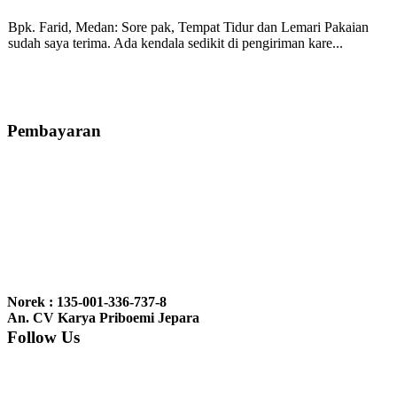
Bpk. Farid, Medan:
Sore pak, Tempat Tidur dan Lemari Pakaian
sudah saya terima. Ada kendala sedikit di pengiriman kare...
Mila-Bandung:
Assalamualaikum Pak, Pesanan kursi tamu, lemari,
bale2 dan kursi teras saya sudah saya terima dan p...
Pembayaran
Ibu Vina, Bogor:
Meja belajar cocok Pak, bagus dan kayu jati tua
seperti yang saya punya di rumah...
Ibu Jennita, Banjarbaru Kalimantan:
Terima kasih untuk
gebyoknya,, udah sampai,, barangnya sama dengan di foto. Gak
Norek : 135-001-336-737-8
nyesel deh beli geby...
An. CV Karya Priboemi Jepara
Follow Us
Ibu Srie – Jakarta:
Siang Pak, lemarinya dah datang Kerjaannya
rapih, habis ini saya mau pesan lemari pajangan AP 10 j...