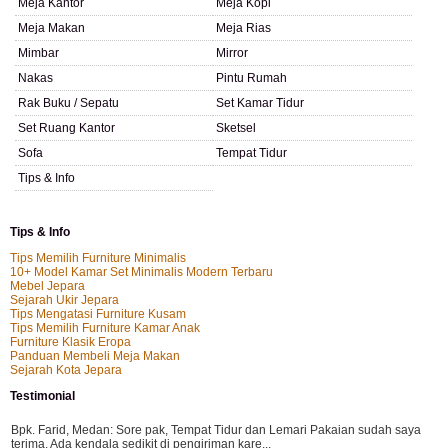
Meja Kantor
Meja Kopi
Meja Makan
Meja Rias
Mimbar
Mirror
Nakas
Pintu Rumah
Rak Buku / Sepatu
Set Kamar Tidur
Set Ruang Kantor
Sketsel
Sofa
Tempat Tidur
Tips & Info
Tips & Info
Tips Memilih Furniture Minimalis
10+ Model Kamar Set Minimalis Modern Terbaru
Mebel Jepara
Sejarah Ukir Jepara
Tips Mengatasi Furniture Kusam
Tips Memilih Furniture Kamar Anak
Furniture Klasik Eropa
Panduan Membeli Meja Makan
Sejarah Kota Jepara
Testimonial
Bpk. Farid, Medan:
Sore pak, Tempat Tidur dan Lemari Pakaian sudah saya
terima. Ada kendala sedikit di pengiriman kare...