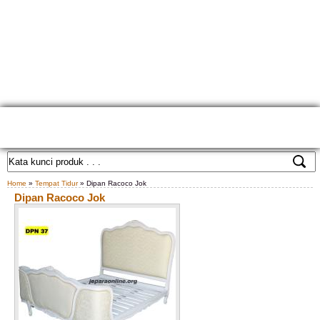
HOME
TENTANG KAMI
GALLERY PRODUK
KONTAK KAMI
CARA PEMESANAN
CUSTOM FURNITURE
SAMPLE WARNA
TESTIMONIAL
Home
»
Tempat Tidur
» Dipan Racoco Jok
Dipan Racoco Jok