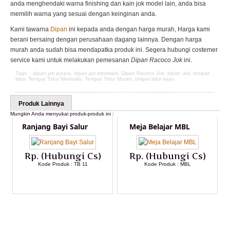
anda menghendaki warna finishing dan kain jok model lain, anda bisa
memilih warna yang sesuai dengan keinginan anda.
Kami tawarna
Dipan
ini kepada anda dengan harga murah, Harga kami
berani bersaing dengan perusahaan dagang lainnya. Dengan harga
murah anda sudah bisa mendapatka produk ini. Segera hubungi costemer
service kami untuk melakukan pemesanan
Dipan Racoco Jok
ini.
Tags : ,
dipan jati jepara
,
dipan jati minimalis
,
Dipan Racoco Jok
,
dipan ukir
,
tempat
tidur
,
Tempat Tidur Minimalis
,
Tempat Tidur Murah
,
trmpat tidur kayu
Produk Lainnya
Mungkin Anda menyukai produk-produk ini :
Ranjang Bayi Salur
Meja Belajar MBL
Rp. (Hubungi Cs)
Rp. (Hubungi Cs)
Kode Produk : TB 11
Kode Produk : MBL
LIHAT DETAIL PRODUK
LIHAT DETAIL PRODUK