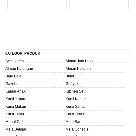
LIHAT DETAIL PRODUK
LIHAT DETAIL PRODUK
KATEGORI PRODUK
Accesories
Almari Jam Hias
Almari Pajangan
Almari Pakaian
Bale Bale
Bufet
Gazebo
Gebyok
Kamar Anak
Kitchen Set
Kursi Jepara
Kursi Kantor
Kursi Makan
Kursi Santai
Kursi Tamu
Kursi Teras
Mebel Cafe
Meja Bar
Meja Belajar
Meja Console