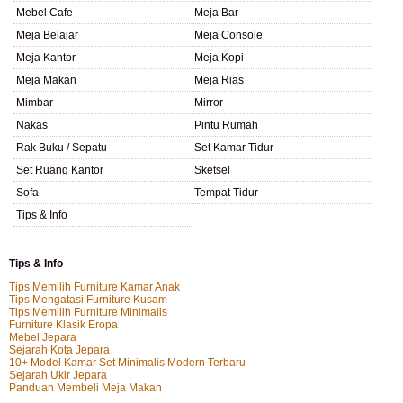
Mebel Cafe
Meja Bar
Meja Belajar
Meja Console
Meja Kantor
Meja Kopi
Meja Makan
Meja Rias
Mimbar
Mirror
Nakas
Pintu Rumah
Rak Buku / Sepatu
Set Kamar Tidur
Set Ruang Kantor
Sketsel
Sofa
Tempat Tidur
Tips & Info
Tips & Info
Tips Memilih Furniture Kamar Anak
Tips Mengatasi Furniture Kusam
Tips Memilih Furniture Minimalis
Furniture Klasik Eropa
Mebel Jepara
Sejarah Kota Jepara
10+ Model Kamar Set Minimalis Modern Terbaru
Sejarah Ukir Jepara
Panduan Membeli Meja Makan