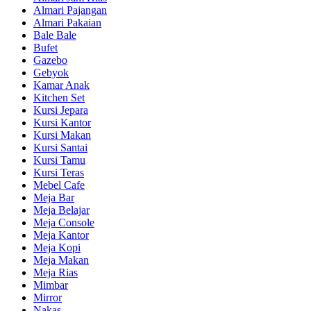
Almari Pajangan
Almari Pakaian
Bale Bale
Bufet
Gazebo
Gebyok
Kamar Anak
Kitchen Set
Kursi Jepara
Kursi Kantor
Kursi Makan
Kursi Santai
Kursi Tamu
Kursi Teras
Mebel Cafe
Meja Bar
Meja Belajar
Meja Console
Meja Kantor
Meja Kopi
Meja Makan
Meja Rias
Mimbar
Mirror
Nakas