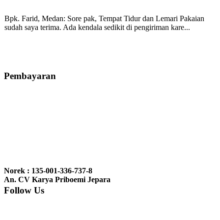
Bpk. Farid, Medan:
Sore pak, Tempat Tidur dan Lemari Pakaian
sudah saya terima. Ada kendala sedikit di pengiriman kare...
Mila-Bandung:
Assalamualaikum Pak, Pesanan kursi tamu, lemari,
bale2 dan kursi teras saya sudah saya terima dan p...
Pembayaran
Ibu Vina, Bogor:
Meja belajar cocok Pak, bagus dan kayu jati tua
seperti yang saya punya di rumah...
Ibu Jennita, Banjarbaru Kalimantan:
Terima kasih untuk
gebyoknya,, udah sampai,, barangnya sama dengan di foto. Gak
Norek : 135-001-336-737-8
nyesel deh beli geby...
An. CV Karya Priboemi Jepara
Follow Us
Ibu Srie – Jakarta:
Siang Pak, lemarinya dah datang Kerjaannya
rapih, habis ini saya mau pesan lemari pajangan AP 10 j...