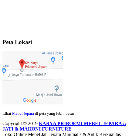
Ibu Jennita, Banjarbaru Kalimantan:
Terima kasih untuk
gebyoknya,, udah sampai,, barangnya sama dengan di foto. Gak
nyesel deh beli geby...
Ibu Srie – Jakarta:
Siang Pak, lemarinya dah datang Kerjaannya
rapih, habis ini saya mau pesan lemari pajangan AP 10 j...
Peta Lokasi
Ibu Meidy, Jakarta:
Paakkkk Tempat tidurnya dah sampeeee Keren
dehh Tolong buatin meja makan bulat persis sama foto y...
Hendro Tri P – Surabaya:
Pak Mail kursi kantornya sudah sampai,
saya mengucapkan banyak terima kasih....
Lihat
Mebel Jepara
di peta yang lebih besar
Ibu Asa, Cibubur:
Pak Trolynya sudah sampai tadi Makasii ya Pak...
Copyright © 2019
KARYA PRIBOEMI MEBEL JEPARA ::
JATI & MAHONI FURNITURE
Toko Online Mebel Jati Jepara Minimalis & Antik Berkualitas