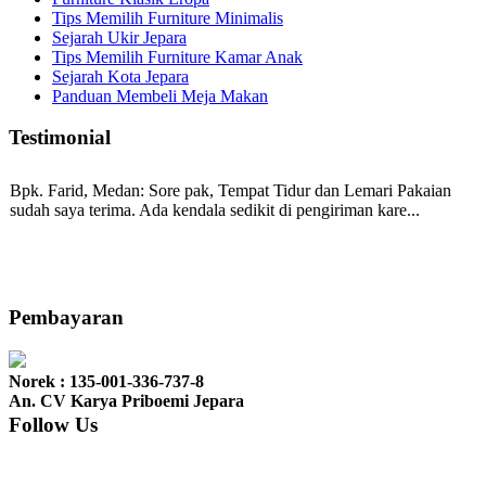
Tips Memilih Furniture Minimalis
Sejarah Ukir Jepara
Tips Memilih Furniture Kamar Anak
Sejarah Kota Jepara
Panduan Membeli Meja Makan
Testimonial
Bpk. Farid, Medan:
Sore pak, Tempat Tidur dan Lemari Pakaian
sudah saya terima. Ada kendala sedikit di pengiriman kare...
Mila-Bandung:
Assalamualaikum Pak, Pesanan kursi tamu, lemari,
bale2 dan kursi teras saya sudah saya terima dan p...
Pembayaran
Norek : 135-001-336-737-8
Ibu Vina, Bogor:
Meja belajar cocok Pak, bagus dan kayu jati tua
An. CV Karya Priboemi Jepara
seperti yang saya punya di rumah...
Follow Us