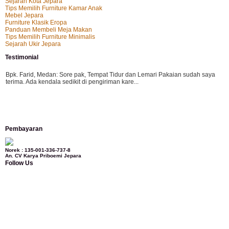
Sejarah Kota Jepara
Tips Memilih Furniture Kamar Anak
Mebel Jepara
Furniture Klasik Eropa
Panduan Membeli Meja Makan
Tips Memilih Furniture Minimalis
Sejarah Ukir Jepara
Testimonial
Bpk. Farid, Medan:
Sore pak, Tempat Tidur dan Lemari Pakaian sudah saya
terima. Ada kendala sedikit di pengiriman kare...
Mila-Bandung:
Assalamualaikum Pak, Pesanan kursi tamu, lemari, bale2 dan
Pembayaran
kursi teras saya sudah saya terima dan p...
Norek : 135-001-336-737-8
An. CV Karya Priboemi Jepara
Follow Us
Ibu Vina, Bogor:
Meja belajar cocok Pak, bagus dan kayu jati tua seperti yang
saya punya di rumah...
Ibu Jennita, Banjarbaru Kalimantan:
Terima kasih untuk gebyoknya,, udah
sampai,, barangnya sama dengan di foto. Gak nyesel deh beli geby...