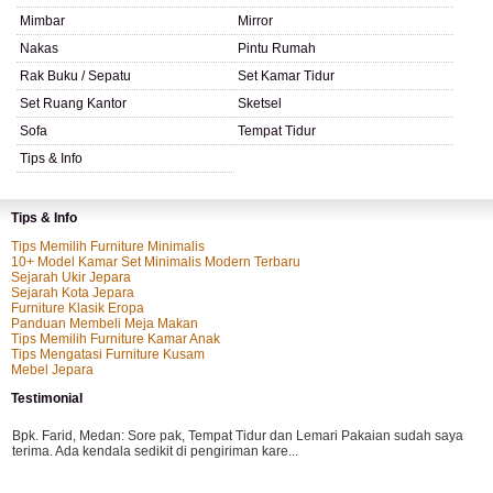
Mimbar
Mirror
Nakas
Pintu Rumah
Rak Buku / Sepatu
Set Kamar Tidur
Set Ruang Kantor
Sketsel
Sofa
Tempat Tidur
Tips & Info
Tips & Info
Tips Memilih Furniture Minimalis
10+ Model Kamar Set Minimalis Modern Terbaru
Sejarah Ukir Jepara
Sejarah Kota Jepara
Furniture Klasik Eropa
Panduan Membeli Meja Makan
Tips Memilih Furniture Kamar Anak
Tips Mengatasi Furniture Kusam
Mebel Jepara
Testimonial
Bpk. Farid, Medan:
Sore pak, Tempat Tidur dan Lemari Pakaian sudah saya
terima. Ada kendala sedikit di pengiriman kare...