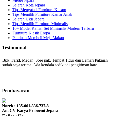
Mebel Jepara
Sejarah Kota Jepara
Tips Mengatasi Furniture Kusam
Tips Memilih Furniture Kamar Anak
Sejarah Ukir Jepara
Tips Memilih Furniture Minimalis
10+ Model Kamar Set Minimalis Modern Terbaru
Furniture Klasik Eropa
Panduan Membeli Meja Makan
Testimonial
Bpk. Farid, Medan:
Sore pak, Tempat Tidur dan Lemari Pakaian
sudah saya terima. Ada kendala sedikit di pengiriman kare...
Mila-Bandung:
Assalamualaikum Pak, Pesanan kursi tamu, lemari,
bale2 dan kursi teras saya sudah saya terima dan p...
Pembayaran
Norek : 135-001-336-737-8
Ibu Vina, Bogor:
Meja belajar cocok Pak, bagus dan kayu jati tua
An. CV Karya Priboemi Jepara
seperti yang saya punya di rumah...