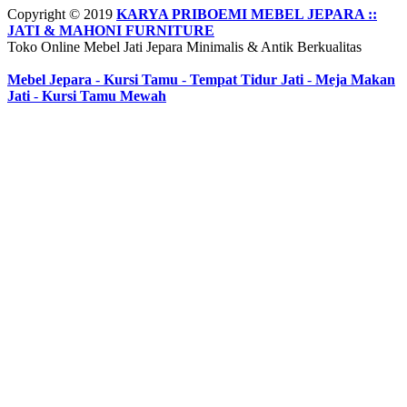
Copyright © 2019
KARYA PRIBOEMI MEBEL JEPARA ::
JATI & MAHONI FURNITURE
Toko Online Mebel Jati Jepara Minimalis & Antik Berkualitas
Mebel Jepara
-
Kursi Tamu
-
Tempat Tidur Jati
-
Meja Makan
Faried Hanriady – Tanjung Duren Jakarta Barat:
Pagi Pak Ismail,
Jati
-
Kursi Tamu Mewah
pesanan Kamar Set 32 nya sudah saya terima tadi malam. Finishing
duconya bagus pak,...
Lies Isye – Kebon Jeruk, Jakarta Barat:
Ass wr wb. Alhamdulillah
Lemari sama kursi tamu Ganesha sudah sampe semalem jam 23.30.
Tapi sayang m...