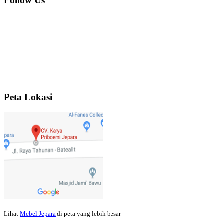
Follow Us
Ibu Jennita, Banjarbaru Kalimantan:
Terima kasih untuk
gebyoknya,, udah sampai,, barangnya sama dengan di foto. Gak
nyesel deh beli geby...
Ibu Srie – Jakarta:
Siang Pak, lemarinya dah datang Kerjaannya
rapih, habis ini saya mau pesan lemari pajangan AP 10 j...
Peta Lokasi
Ibu Meidy, Jakarta:
Paakkkk Tempat tidurnya dah sampeeee Keren
dehh Tolong buatin meja makan bulat persis sama foto y...
Hendro Tri P – Surabaya:
Pak Mail kursi kantornya sudah sampai,
saya mengucapkan banyak terima kasih....
Lihat
Mebel Jepara
di peta yang lebih besar
Ibu Asa, Cibubur:
Pak Trolynya sudah sampai tadi Makasii ya Pak...