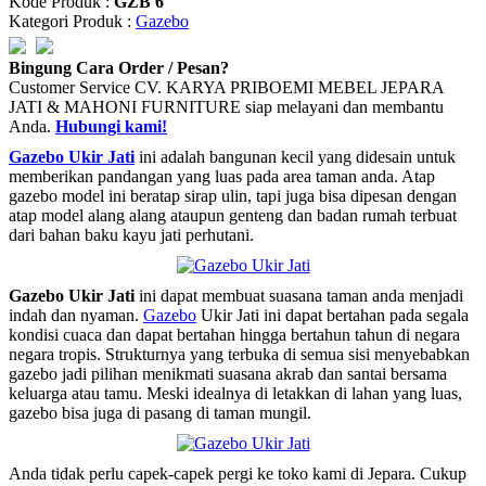
Kode Produk :
GZB 6
Kategori Produk :
Gazebo
Bingung Cara Order / Pesan?
Customer Service CV. KARYA PRIBOEMI MEBEL JEPARA
JATI & MAHONI FURNITURE siap melayani dan membantu
Anda.
Hubungi kami!
Gazebo Ukir Jati
ini adalah bangunan kecil yang didesain untuk
memberikan pandangan yang luas pada area taman anda. Atap
gazebo model ini beratap sirap ulin, tapi juga bisa dipesan dengan
atap model alang alang ataupun genteng dan badan rumah terbuat
dari bahan baku kayu jati perhutani.
Gazebo Ukir Jati
ini dapat membuat suasana taman anda menjadi
indah dan nyaman.
Gazebo
Ukir Jati ini dapat bertahan pada segala
kondisi cuaca dan dapat bertahan hingga bertahun tahun di negara
negara tropis. Strukturnya yang terbuka di semua sisi menyebabkan
gazebo jadi pilihan menikmati suasana akrab dan santai bersama
keluarga atau tamu. Meski idealnya di letakkan di lahan yang luas,
gazebo bisa juga di pasang di taman mungil.
Anda tidak perlu capek-capek pergi ke toko kami di Jepara. Cukup