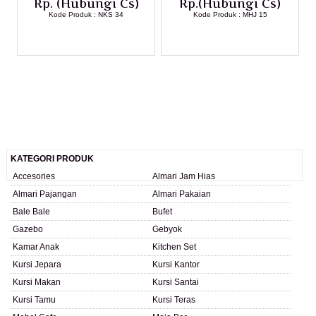
Rp. (Hubungi Cs)
Rp.(Hubungi Cs)
Kode Produk : NKS 34
Kode Produk : MHJ 15
LIHAT DETAIL PRODUK
LIHAT DETAIL PRODUK
KATEGORI PRODUK
Accesories
Almari Jam Hias
Almari Pajangan
Almari Pakaian
Bale Bale
Bufet
Gazebo
Gebyok
Kamar Anak
Kitchen Set
Kursi Jepara
Kursi Kantor
Kursi Makan
Kursi Santai
Kursi Tamu
Kursi Teras