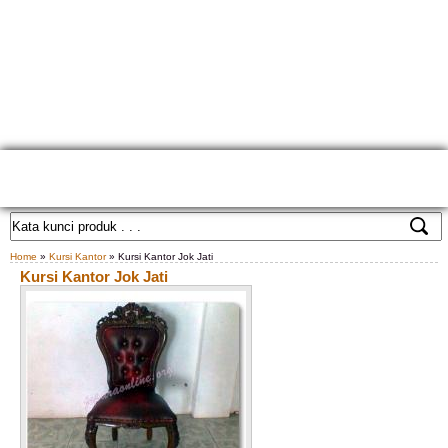
HOME
TENTANG KAMI
GALLERY PRODUK
KONTAK KAMI
CARA PEMESANAN
CUSTOM FURNITURE
SAMPLE WARNA
TESTIMONIAL
Home
»
Kursi Kantor
» Kursi Kantor Jok Jati
Kursi Kantor Jok Jati