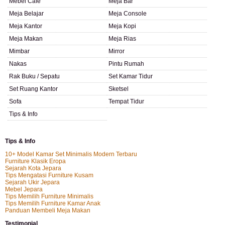
Mebel Cafe
Meja Bar
Meja Belajar
Meja Console
Meja Kantor
Meja Kopi
Meja Makan
Meja Rias
Mimbar
Mirror
Nakas
Pintu Rumah
Rak Buku / Sepatu
Set Kamar Tidur
Set Ruang Kantor
Sketsel
Sofa
Tempat Tidur
Tips & Info
Tips & Info
10+ Model Kamar Set Minimalis Modern Terbaru
Furniture Klasik Eropa
Sejarah Kota Jepara
Tips Mengatasi Furniture Kusam
Sejarah Ukir Jepara
Mebel Jepara
Tips Memilih Furniture Minimalis
Tips Memilih Furniture Kamar Anak
Panduan Membeli Meja Makan
Testimonial