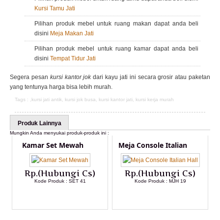
Kursi Tamu Jati
Pilihan produk mebel untuk ruang makan dapat anda beli
disini
Meja Makan Jati
Pilihan produk mebel untuk ruang kamar dapat anda beli
disini
Tempat Tidur Jati
Segera pesan
kursi kantor jok
dari kayu jati ini secara grosir atau paketan
yang tentunya harga bisa lebih murah.
Tags : ,
kursi jati antik
,
kursi jok busa
,
kursi kantor jati
,
kursi kerja murah
Produk Lainnya
Mungkin Anda menyukai produk-produk ini :
Kamar Set Mewah
Meja Console Italian
Rp.(Hubungi Cs)
Rp.(Hubungi Cs)
Kode Produk : SET 41
Kode Produk : MJH 19
LIHAT DETAIL PRODUK
LIHAT DETAIL PRODUK