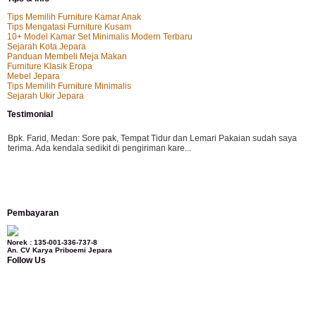
Tips Memilih Furniture Kamar Anak
Tips Mengatasi Furniture Kusam
10+ Model Kamar Set Minimalis Modern Terbaru
Sejarah Kota Jepara
Panduan Membeli Meja Makan
Furniture Klasik Eropa
Mebel Jepara
Tips Memilih Furniture Minimalis
Sejarah Ukir Jepara
Testimonial
Bpk. Farid, Medan:
Sore pak, Tempat Tidur dan Lemari Pakaian sudah saya
terima. Ada kendala sedikit di pengiriman kare...
Mila-Bandung:
Assalamualaikum Pak, Pesanan kursi tamu, lemari, bale2 dan
Pembayaran
kursi teras saya sudah saya terima dan p...
Norek : 135-001-336-737-8
An. CV Karya Priboemi Jepara
Follow Us
Ibu Vina, Bogor:
Meja belajar cocok Pak, bagus dan kayu jati tua seperti yang
saya punya di rumah...