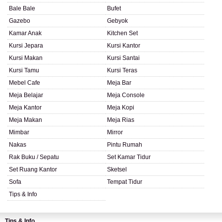
Bale Bale
Bufet
Gazebo
Gebyok
Kamar Anak
Kitchen Set
Kursi Jepara
Kursi Kantor
Kursi Makan
Kursi Santai
Kursi Tamu
Kursi Teras
Mebel Cafe
Meja Bar
Meja Belajar
Meja Console
Meja Kantor
Meja Kopi
Meja Makan
Meja Rias
Mimbar
Mirror
Nakas
Pintu Rumah
Rak Buku / Sepatu
Set Kamar Tidur
Set Ruang Kantor
Sketsel
Sofa
Tempat Tidur
Tips & Info
Tips & Info