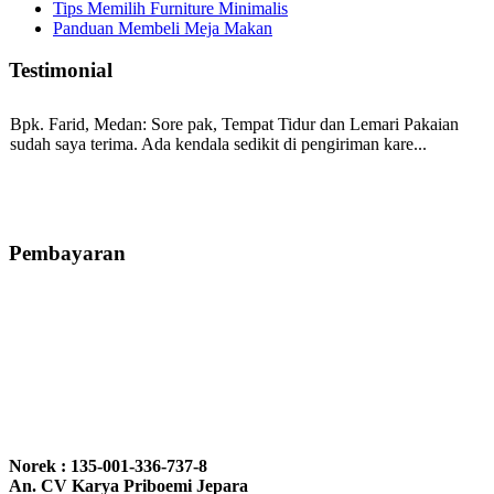
Tips Memilih Furniture Minimalis
Panduan Membeli Meja Makan
Testimonial
Bpk. Farid, Medan:
Sore pak, Tempat Tidur dan Lemari Pakaian
sudah saya terima. Ada kendala sedikit di pengiriman kare...
Mila-Bandung:
Assalamualaikum Pak, Pesanan kursi tamu, lemari,
bale2 dan kursi teras saya sudah saya terima dan p...
Pembayaran
Ibu Vina, Bogor:
Meja belajar cocok Pak, bagus dan kayu jati tua
seperti yang saya punya di rumah...
Ibu Jennita, Banjarbaru Kalimantan:
Terima kasih untuk
gebyoknya,, udah sampai,, barangnya sama dengan di foto. Gak
Norek : 135-001-336-737-8
nyesel deh beli geby...
An. CV Karya Priboemi Jepara