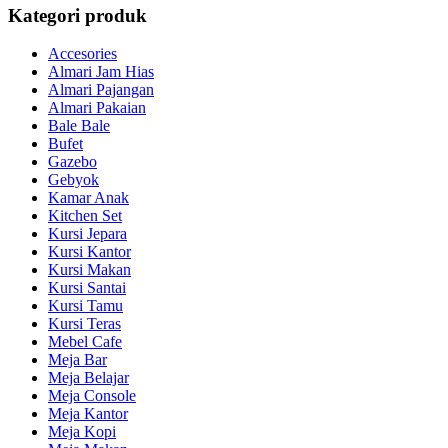
Kategori produk
Accesories
Almari Jam Hias
Almari Pajangan
Almari Pakaian
Bale Bale
Bufet
Gazebo
Gebyok
Kamar Anak
Kitchen Set
Kursi Jepara
Kursi Kantor
Kursi Makan
Kursi Santai
Kursi Tamu
Kursi Teras
Mebel Cafe
Meja Bar
Meja Belajar
Meja Console
Meja Kantor
Meja Kopi