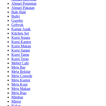
Almari Pajangan
Almari Pakaian
Bale Bale
Bufet
Gazebo
Gebyok
Kamar Anak
Kitchen Set
Kursi Jepara
Kursi Kantor
Kursi Makan
Kursi Santai
Kursi Tamu
Kursi Teras
Mebel Cafe
Meja Bar
Meja Belajar
Meja Console
Meja Kantor
Meja Kopi
Meja Makan
Meja Rias
Mimbar
Mirror
Nakas