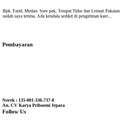
Bpk. Farid, Medan:
Sore pak, Tempat Tidur dan Lemari Pakaian
sudah saya terima. Ada kendala sedikit di pengiriman kare...
Mila-Bandung:
Assalamualaikum Pak, Pesanan kursi tamu, lemari,
bale2 dan kursi teras saya sudah saya terima dan p...
Pembayaran
Ibu Vina, Bogor:
Meja belajar cocok Pak, bagus dan kayu jati tua
seperti yang saya punya di rumah...
Ibu Jennita, Banjarbaru Kalimantan:
Terima kasih untuk
gebyoknya,, udah sampai,, barangnya sama dengan di foto. Gak
Norek : 135-001-336-737-8
nyesel deh beli geby...
An. CV Karya Priboemi Jepara
Follow Us
Ibu Srie – Jakarta:
Siang Pak, lemarinya dah datang Kerjaannya
rapih, habis ini saya mau pesan lemari pajangan AP 10 j...