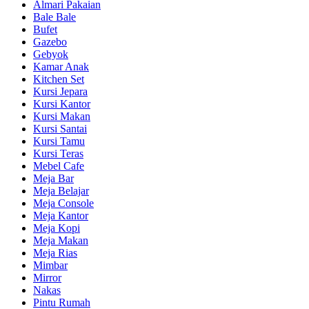
Almari Pakaian
Bale Bale
Bufet
Gazebo
Gebyok
Kamar Anak
Kitchen Set
Kursi Jepara
Kursi Kantor
Kursi Makan
Kursi Santai
Kursi Tamu
Kursi Teras
Mebel Cafe
Meja Bar
Meja Belajar
Meja Console
Meja Kantor
Meja Kopi
Meja Makan
Meja Rias
Mimbar
Mirror
Nakas
Pintu Rumah