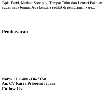
Bpk. Farid, Medan:
Sore pak, Tempat Tidur dan Lemari Pakaian
sudah saya terima. Ada kendala sedikit di pengiriman kare...
Mila-Bandung:
Assalamualaikum Pak, Pesanan kursi tamu, lemari,
bale2 dan kursi teras saya sudah saya terima dan p...
Pembayaran
Ibu Vina, Bogor:
Meja belajar cocok Pak, bagus dan kayu jati tua
seperti yang saya punya di rumah...
Ibu Jennita, Banjarbaru Kalimantan:
Terima kasih untuk
gebyoknya,, udah sampai,, barangnya sama dengan di foto. Gak
Norek : 135-001-336-737-8
nyesel deh beli geby...
An. CV Karya Priboemi Jepara
Follow Us
Ibu Srie – Jakarta:
Siang Pak, lemarinya dah datang Kerjaannya
rapih, habis ini saya mau pesan lemari pajangan AP 10 j...