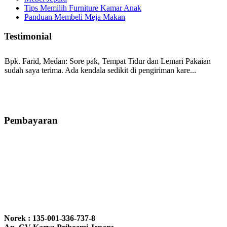
Tips Memilih Furniture Kamar Anak
Panduan Membeli Meja Makan
Testimonial
Bpk. Farid, Medan:
Sore pak, Tempat Tidur dan Lemari Pakaian
sudah saya terima. Ada kendala sedikit di pengiriman kare...
Mila-Bandung:
Assalamualaikum Pak, Pesanan kursi tamu, lemari,
bale2 dan kursi teras saya sudah saya terima dan p...
Pembayaran
Ibu Vina, Bogor:
Meja belajar cocok Pak, bagus dan kayu jati tua
seperti yang saya punya di rumah...
Ibu Jennita, Banjarbaru Kalimantan:
Terima kasih untuk
gebyoknya,, udah sampai,, barangnya sama dengan di foto. Gak
Norek : 135-001-336-737-8
nyesel deh beli geby...