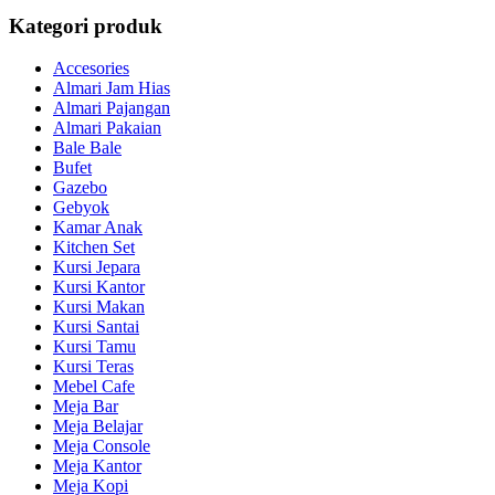
Kategori produk
Accesories
Almari Jam Hias
Almari Pajangan
Almari Pakaian
Bale Bale
Bufet
Gazebo
Gebyok
Kamar Anak
Kitchen Set
Kursi Jepara
Kursi Kantor
Kursi Makan
Kursi Santai
Kursi Tamu
Kursi Teras
Mebel Cafe
Meja Bar
Meja Belajar
Meja Console
Meja Kantor
Meja Kopi