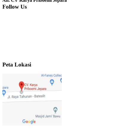
An. CV Karya Priboemi Jepara
Follow Us
Ibu Srie – Jakarta:
Siang Pak, lemarinya dah datang Kerjaannya
rapih, habis ini saya mau pesan lemari pajangan AP 10 j...
Ibu Meidy, Jakarta:
Paakkkk Tempat tidurnya dah sampeeee Keren
dehh Tolong buatin meja makan bulat persis sama foto y...
Peta Lokasi
Hendro Tri P – Surabaya:
Pak Mail kursi kantornya sudah sampai,
saya mengucapkan banyak terima kasih....
Ibu Asa, Cibubur:
Pak Trolynya sudah sampai tadi Makasii ya Pak...
Faried Hanriady – Tanjung Duren Jakarta Barat:
Pagi Pak Ismail,
pesanan Kamar Set 32 nya sudah saya terima tadi malam. Finishing