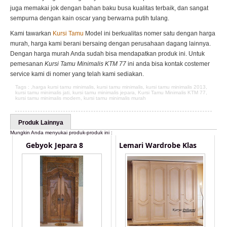
juga memakai jok dengan bahan baku busa kualitas terbaik, dan sangat
sempurna dengan kain oscar yang berwarna putih tulang.
Kami tawarkan
Kursi Tamu
Model ini berkualitas nomer satu dengan harga
murah, harga kami berani bersaing dengan perusahaan dagang lainnya.
Dengan harga murah Anda sudah bisa mendapatkan produk ini. Untuk
pemesanan
Kursi Tamu Minimalis KTM 77
ini anda bisa kontak costemer
service kami di nomer yang telah kami sediakan.
Tags : ,
harga kursi tamu minimalis
,
kursi tamu minimalis
,
kursi tamu minimalis 2013
,
kursi tamu minimalis jati
,
kursi tamu minimalis jepara
,
Kursi Tamu Minimalis KTM 77
,
kursi tamu minimalis modern
,
kursi tamu minimalis murah
Produk Lainnya
Mungkin Anda menyukai produk-produk ini :
Gebyok Jepara 8
Lemari Wardrobe Klas