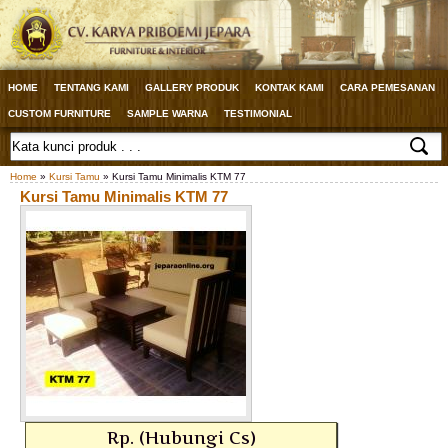
HOME
TENTANG KAMI
GALLERY PRODUK
KONTAK KAMI
CARA PEMESANAN
CUSTOM FURNITURE
SAMPLE WARNA
TESTIMONIAL
Home
»
Kursi Tamu
» Kursi Tamu Minimalis KTM 77
Kursi Tamu Minimalis KTM 77
Rp. (Hubungi Cs)