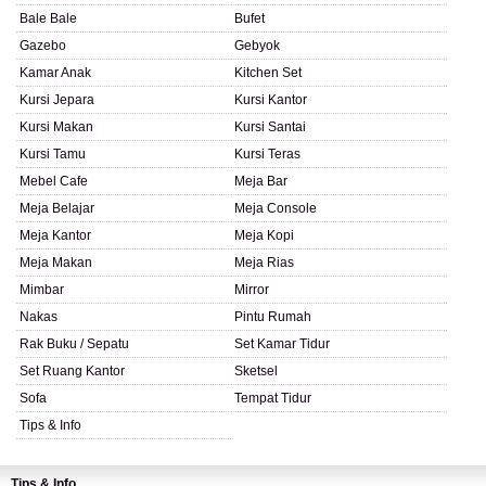
Bale Bale
Bufet
Gazebo
Gebyok
Kamar Anak
Kitchen Set
Kursi Jepara
Kursi Kantor
Kursi Makan
Kursi Santai
Kursi Tamu
Kursi Teras
Mebel Cafe
Meja Bar
Meja Belajar
Meja Console
Meja Kantor
Meja Kopi
Meja Makan
Meja Rias
Mimbar
Mirror
Nakas
Pintu Rumah
Rak Buku / Sepatu
Set Kamar Tidur
Set Ruang Kantor
Sketsel
Sofa
Tempat Tidur
Tips & Info
Tips & Info