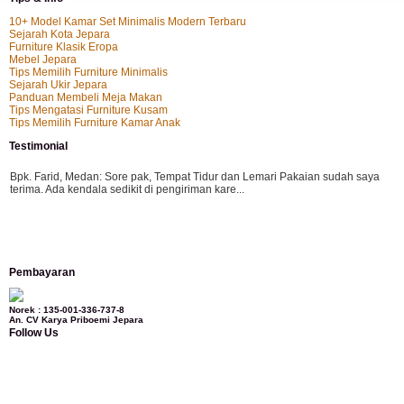
10+ Model Kamar Set Minimalis Modern Terbaru
Sejarah Kota Jepara
Furniture Klasik Eropa
Mebel Jepara
Tips Memilih Furniture Minimalis
Sejarah Ukir Jepara
Panduan Membeli Meja Makan
Tips Mengatasi Furniture Kusam
Tips Memilih Furniture Kamar Anak
Testimonial
Bpk. Farid, Medan:
Sore pak, Tempat Tidur dan Lemari Pakaian sudah saya
terima. Ada kendala sedikit di pengiriman kare...
Mila-Bandung:
Assalamualaikum Pak, Pesanan kursi tamu, lemari, bale2 dan
Pembayaran
kursi teras saya sudah saya terima dan p...
Norek : 135-001-336-737-8
An. CV Karya Priboemi Jepara
Follow Us
Ibu Vina, Bogor:
Meja belajar cocok Pak, bagus dan kayu jati tua seperti yang
saya punya di rumah...