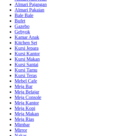
Almari Pajangan
Almari Pakaian
Bale Bale
Bufet
Gazebo
Gebyok
Kamar Anak
Kitchen Set
Kursi Jepara
Kursi Kantor
Kursi Makan
Kursi Santai
Kursi Tamu
Kursi Teras
Mebel Cafe
Meja Bar
Meja Belajar
Meja Console
Meja Kantor
Meja Kopi
Meja Makan
Meja Rias
Mimbar
Mirror
Nakas