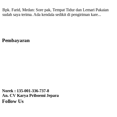
Bpk. Farid, Medan:
Sore pak, Tempat Tidur dan Lemari Pakaian
sudah saya terima. Ada kendala sedikit di pengiriman kare...
Mila-Bandung:
Assalamualaikum Pak, Pesanan kursi tamu, lemari,
bale2 dan kursi teras saya sudah saya terima dan p...
Pembayaran
Ibu Vina, Bogor:
Meja belajar cocok Pak, bagus dan kayu jati tua
seperti yang saya punya di rumah...
Ibu Jennita, Banjarbaru Kalimantan:
Terima kasih untuk
gebyoknya,, udah sampai,, barangnya sama dengan di foto. Gak
Norek : 135-001-336-737-8
nyesel deh beli geby...
An. CV Karya Priboemi Jepara
Follow Us
Ibu Srie – Jakarta:
Siang Pak, lemarinya dah datang Kerjaannya
rapih, habis ini saya mau pesan lemari pajangan AP 10 j...