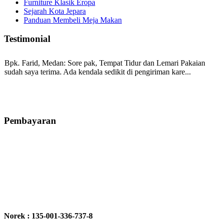
Furniture Klasik Eropa
Sejarah Kota Jepara
Panduan Membeli Meja Makan
Testimonial
Bpk. Farid, Medan:
Sore pak, Tempat Tidur dan Lemari Pakaian
sudah saya terima. Ada kendala sedikit di pengiriman kare...
Mila-Bandung:
Assalamualaikum Pak, Pesanan kursi tamu, lemari,
bale2 dan kursi teras saya sudah saya terima dan p...
Pembayaran
Ibu Vina, Bogor:
Meja belajar cocok Pak, bagus dan kayu jati tua
seperti yang saya punya di rumah...
Ibu Jennita, Banjarbaru Kalimantan:
Terima kasih untuk
gebyoknya,, udah sampai,, barangnya sama dengan di foto. Gak
Norek : 135-001-336-737-8
nyesel deh beli geby...