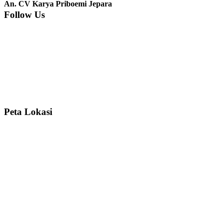
An. CV Karya Priboemi Jepara
Follow Us
Ibu Srie – Jakarta:
Siang Pak, lemarinya dah datang Kerjaannya
rapih, habis ini saya mau pesan lemari pajangan AP 10 j...
Ibu Meidy, Jakarta:
Paakkkk Tempat tidurnya dah sampeeee Keren
dehh Tolong buatin meja makan bulat persis sama foto y...
Peta Lokasi
Hendro Tri P – Surabaya:
Pak Mail kursi kantornya sudah sampai,
saya mengucapkan banyak terima kasih....
Ibu Asa, Cibubur:
Pak Trolynya sudah sampai tadi Makasii ya Pak...
Faried Hanriady – Tanjung Duren Jakarta Barat:
Pagi Pak Ismail,