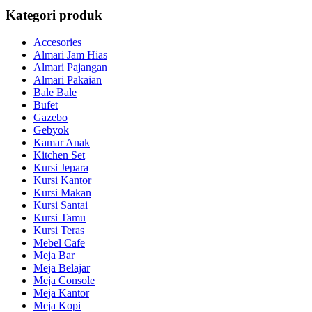
Kategori produk
Accesories
Almari Jam Hias
Almari Pajangan
Almari Pakaian
Bale Bale
Bufet
Gazebo
Gebyok
Kamar Anak
Kitchen Set
Kursi Jepara
Kursi Kantor
Kursi Makan
Kursi Santai
Kursi Tamu
Kursi Teras
Mebel Cafe
Meja Bar
Meja Belajar
Meja Console
Meja Kantor
Meja Kopi