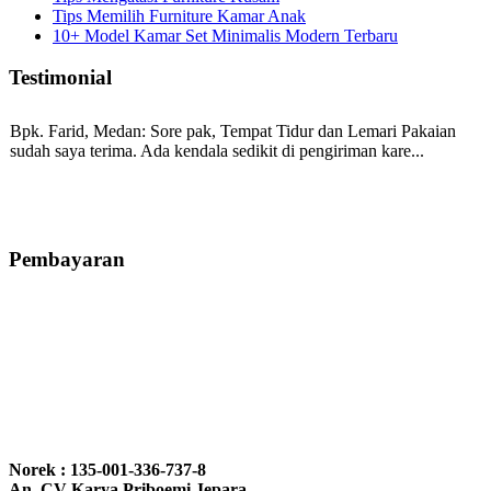
Tips Memilih Furniture Kamar Anak
10+ Model Kamar Set Minimalis Modern Terbaru
Testimonial
Bpk. Farid, Medan:
Sore pak, Tempat Tidur dan Lemari Pakaian
sudah saya terima. Ada kendala sedikit di pengiriman kare...
Mila-Bandung:
Assalamualaikum Pak, Pesanan kursi tamu, lemari,
bale2 dan kursi teras saya sudah saya terima dan p...
Pembayaran
Ibu Vina, Bogor:
Meja belajar cocok Pak, bagus dan kayu jati tua
seperti yang saya punya di rumah...
Ibu Jennita, Banjarbaru Kalimantan:
Terima kasih untuk
gebyoknya,, udah sampai,, barangnya sama dengan di foto. Gak
Norek : 135-001-336-737-8
nyesel deh beli geby...
An. CV Karya Priboemi Jepara