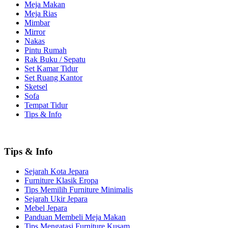
Meja Makan
Meja Rias
Mimbar
Mirror
Nakas
Pintu Rumah
Rak Buku / Sepatu
Set Kamar Tidur
Set Ruang Kantor
Sketsel
Sofa
Tempat Tidur
Tips & Info
Tips & Info
Sejarah Kota Jepara
Furniture Klasik Eropa
Tips Memilih Furniture Minimalis
Sejarah Ukir Jepara
Mebel Jepara
Panduan Membeli Meja Makan
Tips Mengatasi Furniture Kusam