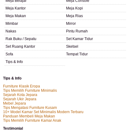
Meja Belajar
Meja Console
Meja Kantor
Meja Kopi
Meja Makan
Meja Rias
Mimbar
Mirror
Nakas
Pintu Rumah
Rak Buku / Sepatu
Set Kamar Tidur
Set Ruang Kantor
Sketsel
Sofa
Tempat Tidur
Tips & Info
Tips & Info
Furniture Klasik Eropa
Tips Memilih Furniture Minimalis
Sejarah Kota Jepara
Sejarah Ukir Jepara
Mebel Jepara
Tips Mengatasi Furniture Kusam
10+ Model Kamar Set Minimalis Modern Terbaru
Panduan Membeli Meja Makan
Tips Memilih Furniture Kamar Anak
Testimonial