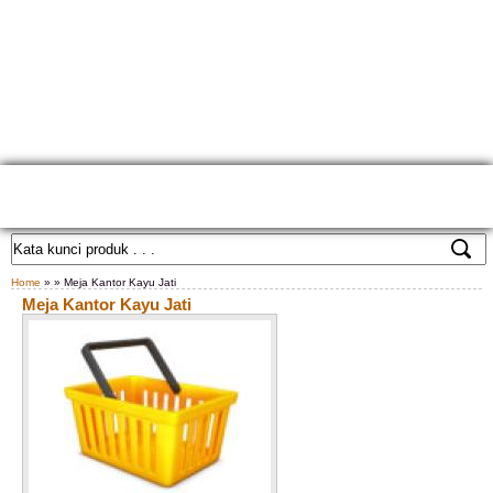
HOME
TENTANG KAMI
GALLERY PRODUK
KONTAK KAMI
CARA PEMESANAN
CUSTOM FURNITURE
SAMPLE WARNA
TESTIMONIAL
Home
» » Meja Kantor Kayu Jati
Meja Kantor Kayu Jati