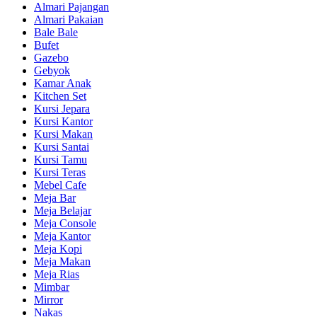
Almari Pajangan
Almari Pakaian
Bale Bale
Bufet
Gazebo
Gebyok
Kamar Anak
Kitchen Set
Kursi Jepara
Kursi Kantor
Kursi Makan
Kursi Santai
Kursi Tamu
Kursi Teras
Mebel Cafe
Meja Bar
Meja Belajar
Meja Console
Meja Kantor
Meja Kopi
Meja Makan
Meja Rias
Mimbar
Mirror
Nakas