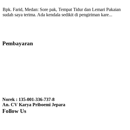
Bpk. Farid, Medan:
Sore pak, Tempat Tidur dan Lemari Pakaian
sudah saya terima. Ada kendala sedikit di pengiriman kare...
Mila-Bandung:
Assalamualaikum Pak, Pesanan kursi tamu, lemari,
bale2 dan kursi teras saya sudah saya terima dan p...
Pembayaran
Ibu Vina, Bogor:
Meja belajar cocok Pak, bagus dan kayu jati tua
seperti yang saya punya di rumah...
Ibu Jennita, Banjarbaru Kalimantan:
Terima kasih untuk
gebyoknya,, udah sampai,, barangnya sama dengan di foto. Gak
Norek : 135-001-336-737-8
nyesel deh beli geby...
An. CV Karya Priboemi Jepara
Follow Us
Ibu Srie – Jakarta:
Siang Pak, lemarinya dah datang Kerjaannya
rapih, habis ini saya mau pesan lemari pajangan AP 10 j...