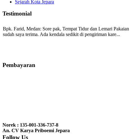
Sejarah Kota Jepara
Testimonial
Bpk. Farid, Medan:
Sore pak, Tempat Tidur dan Lemari Pakaian
sudah saya terima. Ada kendala sedikit di pengiriman kare...
Mila-Bandung:
Assalamualaikum Pak, Pesanan kursi tamu, lemari,
bale2 dan kursi teras saya sudah saya terima dan p...
Pembayaran
Ibu Vina, Bogor:
Meja belajar cocok Pak, bagus dan kayu jati tua
seperti yang saya punya di rumah...
Ibu Jennita, Banjarbaru Kalimantan:
Terima kasih untuk
gebyoknya,, udah sampai,, barangnya sama dengan di foto. Gak
Norek : 135-001-336-737-8
nyesel deh beli geby...
An. CV Karya Priboemi Jepara
Follow Us