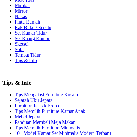
Mimbar
Mirror
Nakas
Pintu Rumah
Rak Buku / Sepatu
Set Kamar Tidur
Set Ruang Kantor
Sketsel
Sofa
Tempat Tidur
Tips & Info
Tips & Info
Tips Mengatasi Furniture Kusam
Sejarah Ukir Jepara
Furniture Klasik Eropa
Tips Memilih Furniture Kamar Anak
Mebel Jepara
Panduan Membeli Meja Makan
Tips Memilih Furniture Minimalis
10+ Model Kamar Set Minimalis Modern Terbaru