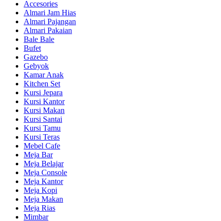
Accesories
Almari Jam Hias
Almari Pajangan
Almari Pakaian
Bale Bale
Bufet
Gazebo
Gebyok
Kamar Anak
Kitchen Set
Kursi Jepara
Kursi Kantor
Kursi Makan
Kursi Santai
Kursi Tamu
Kursi Teras
Mebel Cafe
Meja Bar
Meja Belajar
Meja Console
Meja Kantor
Meja Kopi
Meja Makan
Meja Rias
Mimbar