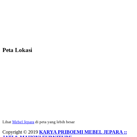
rapih, habis ini saya mau pesan lemari pajangan AP 10 j...
Ibu Meidy, Jakarta:
Paakkkk Tempat tidurnya dah sampeeee Keren
dehh Tolong buatin meja makan bulat persis sama foto y...
Peta Lokasi
Hendro Tri P – Surabaya:
Pak Mail kursi kantornya sudah sampai,
saya mengucapkan banyak terima kasih....
Ibu Asa, Cibubur:
Pak Trolynya sudah sampai tadi Makasii ya Pak...
Faried Hanriady – Tanjung Duren Jakarta Barat:
Pagi Pak Ismail,
pesanan Kamar Set 32 nya sudah saya terima tadi malam. Finishing
Lihat
Mebel Jepara
di peta yang lebih besar
duconya bagus pak,...
Copyright © 2019
KARYA PRIBOEMI MEBEL JEPARA ::