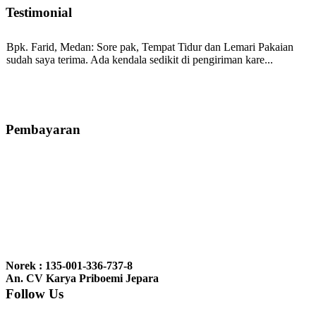
Testimonial
Bpk. Farid, Medan:
Sore pak, Tempat Tidur dan Lemari Pakaian
sudah saya terima. Ada kendala sedikit di pengiriman kare...
Mila-Bandung:
Assalamualaikum Pak, Pesanan kursi tamu, lemari,
bale2 dan kursi teras saya sudah saya terima dan p...
Pembayaran
Ibu Vina, Bogor:
Meja belajar cocok Pak, bagus dan kayu jati tua
seperti yang saya punya di rumah...
Ibu Jennita, Banjarbaru Kalimantan:
Terima kasih untuk
gebyoknya,, udah sampai,, barangnya sama dengan di foto. Gak
Norek : 135-001-336-737-8
nyesel deh beli geby...
An. CV Karya Priboemi Jepara
Follow Us
Ibu Srie – Jakarta:
Siang Pak, lemarinya dah datang Kerjaannya