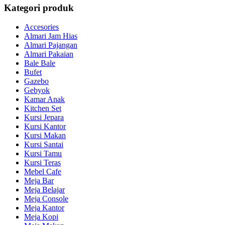
Kategori produk
Accesories
Almari Jam Hias
Almari Pajangan
Almari Pakaian
Bale Bale
Bufet
Gazebo
Gebyok
Kamar Anak
Kitchen Set
Kursi Jepara
Kursi Kantor
Kursi Makan
Kursi Santai
Kursi Tamu
Kursi Teras
Mebel Cafe
Meja Bar
Meja Belajar
Meja Console
Meja Kantor
Meja Kopi