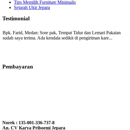
Tips Memilih Furniture Minimalis
Sejarah Ukir Jepara
Testimonial
Bpk. Farid, Medan:
Sore pak, Tempat Tidur dan Lemari Pakaian
sudah saya terima. Ada kendala sedikit di pengiriman kare...
Mila-Bandung:
Assalamualaikum Pak, Pesanan kursi tamu, lemari,
bale2 dan kursi teras saya sudah saya terima dan p...
Pembayaran
Ibu Vina, Bogor:
Meja belajar cocok Pak, bagus dan kayu jati tua
seperti yang saya punya di rumah...
Ibu Jennita, Banjarbaru Kalimantan:
Terima kasih untuk
gebyoknya,, udah sampai,, barangnya sama dengan di foto. Gak
Norek : 135-001-336-737-8
nyesel deh beli geby...
An. CV Karya Priboemi Jepara