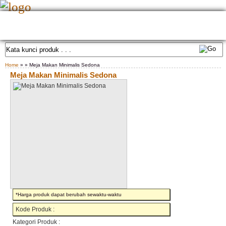
HOME
TENTANG KAMI
GALLERY PRODUK
KONTAK KAMI
CARA PEMESANAN
CUSTOM FURNITURE
SAMPLE WARNA
TESTIMONIAL
Home
» » Meja Makan Minimalis Sedona
Meja Makan Minimalis Sedona
*Harga produk dapat berubah sewaktu-waktu
Kode Produk :
Kategori Produk :