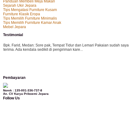
Panduan Membeli Meja Makan
Sejarah Ukir Jepara
Tips Mengatasi Furniture Kusam
Furniture Klasik Eropa
Tips Memilih Furniture Minimalis
Tips Memilih Furniture Kamar Anak
Mebel Jepara
Testimonial
Bpk. Farid, Medan:
Sore pak, Tempat Tidur dan Lemari Pakaian sudah saya
terima. Ada kendala sedikit di pengiriman kare...
Mila-Bandung:
Assalamualaikum Pak, Pesanan kursi tamu, lemari, bale2 dan
Pembayaran
kursi teras saya sudah saya terima dan p...
Norek : 135-001-336-737-8
An. CV Karya Priboemi Jepara
Follow Us
Ibu Vina, Bogor:
Meja belajar cocok Pak, bagus dan kayu jati tua seperti yang
saya punya di rumah...
Ibu Jennita, Banjarbaru Kalimantan:
Terima kasih untuk gebyoknya,, udah
sampai,, barangnya sama dengan di foto. Gak nyesel deh beli geby...