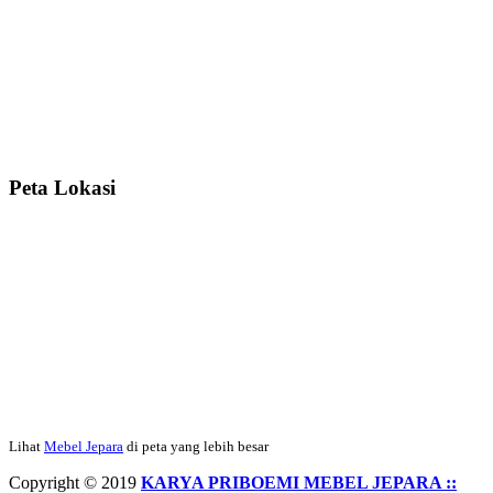
Ibu Srie – Jakarta:
Siang Pak, lemarinya dah datang Kerjaannya
rapih, habis ini saya mau pesan lemari pajangan AP 10 j...
Ibu Meidy, Jakarta:
Paakkkk Tempat tidurnya dah sampeeee Keren
dehh Tolong buatin meja makan bulat persis sama foto y...
Peta Lokasi
Hendro Tri P – Surabaya:
Pak Mail kursi kantornya sudah sampai,
saya mengucapkan banyak terima kasih....
Ibu Asa, Cibubur:
Pak Trolynya sudah sampai tadi Makasii ya Pak...
Faried Hanriady – Tanjung Duren Jakarta Barat:
Pagi Pak Ismail,
pesanan Kamar Set 32 nya sudah saya terima tadi malam. Finishing
Lihat
Mebel Jepara
di peta yang lebih besar
duconya bagus pak,...
Copyright © 2019
KARYA PRIBOEMI MEBEL JEPARA ::