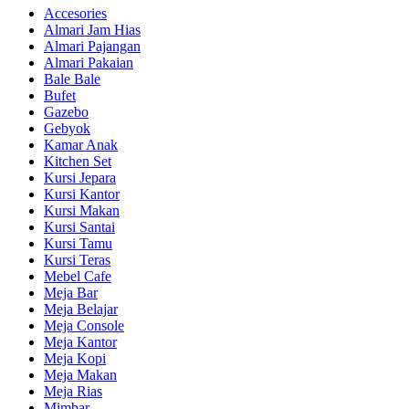
Accesories
Almari Jam Hias
Almari Pajangan
Almari Pakaian
Bale Bale
Bufet
Gazebo
Gebyok
Kamar Anak
Kitchen Set
Kursi Jepara
Kursi Kantor
Kursi Makan
Kursi Santai
Kursi Tamu
Kursi Teras
Mebel Cafe
Meja Bar
Meja Belajar
Meja Console
Meja Kantor
Meja Kopi
Meja Makan
Meja Rias
Mimbar