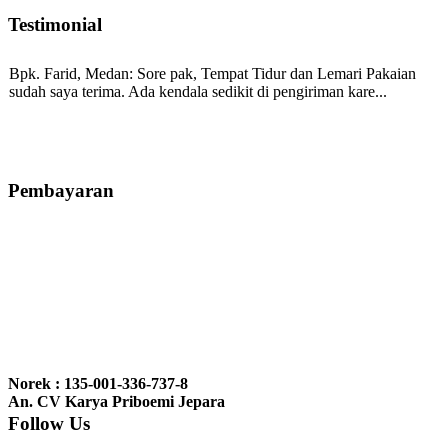
Testimonial
Bpk. Farid, Medan:
Sore pak, Tempat Tidur dan Lemari Pakaian
sudah saya terima. Ada kendala sedikit di pengiriman kare...
Mila-Bandung:
Assalamualaikum Pak, Pesanan kursi tamu, lemari,
bale2 dan kursi teras saya sudah saya terima dan p...
Pembayaran
Ibu Vina, Bogor:
Meja belajar cocok Pak, bagus dan kayu jati tua
seperti yang saya punya di rumah...
Ibu Jennita, Banjarbaru Kalimantan:
Terima kasih untuk
gebyoknya,, udah sampai,, barangnya sama dengan di foto. Gak
Norek : 135-001-336-737-8
nyesel deh beli geby...
An. CV Karya Priboemi Jepara
Follow Us