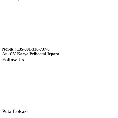
Ibu Vina, Bogor:
Meja belajar cocok Pak, bagus dan kayu jati tua
seperti yang saya punya di rumah...
Ibu Jennita, Banjarbaru Kalimantan:
Terima kasih untuk
gebyoknya,, udah sampai,, barangnya sama dengan di foto. Gak
Norek : 135-001-336-737-8
nyesel deh beli geby...
An. CV Karya Priboemi Jepara
Follow Us
Ibu Srie – Jakarta:
Siang Pak, lemarinya dah datang Kerjaannya
rapih, habis ini saya mau pesan lemari pajangan AP 10 j...
Ibu Meidy, Jakarta:
Paakkkk Tempat tidurnya dah sampeeee Keren
dehh Tolong buatin meja makan bulat persis sama foto y...
Peta Lokasi
Hendro Tri P – Surabaya:
Pak Mail kursi kantornya sudah sampai,