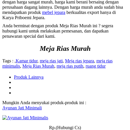
dengan harga sangat murah, harga kami berani bersaing dengan
perusahaan dagang lainnya. Dengan harga murah anda sudah bisa
mendapatkan produk
mebel jepara
berkualitas export hanya di
Karya Priboemi Jepara.
Anda berminat dengan produk Meja Rias Murah ini ? segera
hubungi kami untuk melakukan pemesanan, dan dapatkan
penawaran special dari kami.
Meja Rias Murah
Tags : ,
Kamar tidur
,
meja rias jati
,
Meja rias jepara
,
meja rias
minimalis
,
Meja Rias Murah
,
meja rias putih
,
ruang tidur
Produk Lainnya
Mungkin Anda menyukai produk-produk ini :
Ayunan Jati Minimali
Rp.(Hubungi Cs)