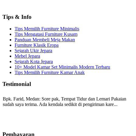
Tips & Info
Tips Memilih Furniture Minimalis
Tips Mengatasi Furniture Kusam
Panduan Membeli Meja Makan
Furniture Klasik Eropa
Sejarah Ukir Jepara
Mebel Jepara
Sejarah Kota Jepara
10+ Model Kamar Set Minimalis Modern Terbaru
Tips Memilih Furniture Kamar Anak
Testimonial
Bpk. Farid, Medan:
Sore pak, Tempat Tidur dan Lemari Pakaian
sudah saya terima. Ada kendala sedikit di pengiriman kare...
Mila-Bandung:
Assalamualaikum Pak, Pesanan kursi tamu, lemari,
bale2 dan kursi teras saya sudah saya terima dan p...
Pembayaran