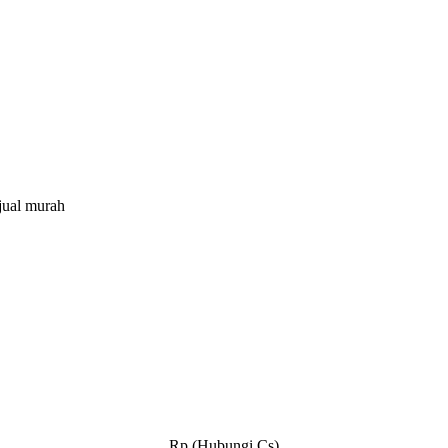
ijual murah
Rp.(Hubungi Cs)