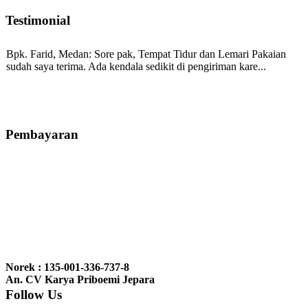
Testimonial
Bpk. Farid, Medan:
Sore pak, Tempat Tidur dan Lemari Pakaian
sudah saya terima. Ada kendala sedikit di pengiriman kare...
Mila-Bandung:
Assalamualaikum Pak, Pesanan kursi tamu, lemari,
bale2 dan kursi teras saya sudah saya terima dan p...
Pembayaran
Ibu Vina, Bogor:
Meja belajar cocok Pak, bagus dan kayu jati tua
seperti yang saya punya di rumah...
Ibu Jennita, Banjarbaru Kalimantan:
Terima kasih untuk
gebyoknya,, udah sampai,, barangnya sama dengan di foto. Gak
Norek : 135-001-336-737-8
nyesel deh beli geby...
An. CV Karya Priboemi Jepara
Follow Us