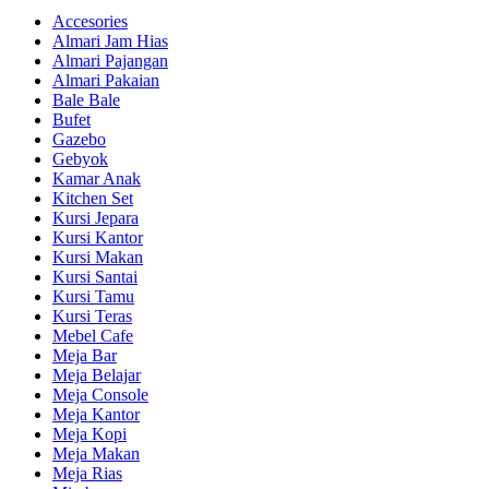
Accesories
Almari Jam Hias
Almari Pajangan
Almari Pakaian
Bale Bale
Bufet
Gazebo
Gebyok
Kamar Anak
Kitchen Set
Kursi Jepara
Kursi Kantor
Kursi Makan
Kursi Santai
Kursi Tamu
Kursi Teras
Mebel Cafe
Meja Bar
Meja Belajar
Meja Console
Meja Kantor
Meja Kopi
Meja Makan
Meja Rias