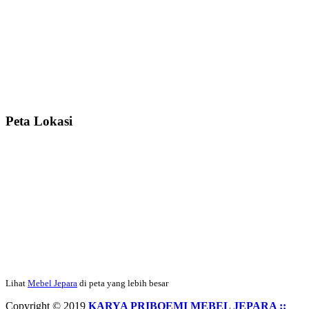
Ibu Srie – Jakarta:
Siang Pak, lemarinya dah datang Kerjaannya
rapih, habis ini saya mau pesan lemari pajangan AP 10 j...
Ibu Meidy, Jakarta:
Paakkkk Tempat tidurnya dah sampeeee Keren
dehh Tolong buatin meja makan bulat persis sama foto y...
Peta Lokasi
Hendro Tri P – Surabaya:
Pak Mail kursi kantornya sudah sampai,
saya mengucapkan banyak terima kasih....
Ibu Asa, Cibubur:
Pak Trolynya sudah sampai tadi Makasii ya Pak...
Faried Hanriady – Tanjung Duren Jakarta Barat:
Pagi Pak Ismail,
pesanan Kamar Set 32 nya sudah saya terima tadi malam. Finishing
Lihat
Mebel Jepara
di peta yang lebih besar
duconya bagus pak,...
Copyright © 2019
KARYA PRIBOEMI MEBEL JEPARA ::